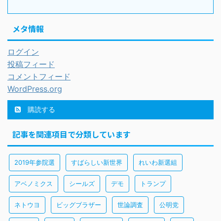
メタ情報
ログイン
投稿フィード
コメントフィード
WordPress.org
購読する
記事を関連項目で分類しています
2019年参院選
すばらしい新世界
れいわ新選組
アベノミクス
シールズ
デモ
トランプ
ネトウヨ
ビッグブラザー
世論調査
公明党