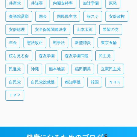
共産党
共謀罪
内閣支持率
加計学園
原発
参議院選挙
国会
国民民主党
報ステ
安倍政権
安倍総理
安全保障関連法案
山本太郎
希望の党
年金
憲法改正
戦争法
新型肺炎
東京五輪
桜を見る会
森友学園
森友学園問題
民主党
民進党
沖縄
熊本地震
稲田朋美
立憲民主党
自民党
自民党総裁選
都知事選
韓国
ＮＨＫ
ＴＰＰ