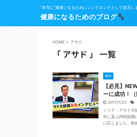
”本当に”健康になるためにシンクタンクとして提言し
健康になるためのブログ
HOME
>
アサド
「 アサド 」 一覧
海外
【必見】NE
ーに成功！（
2017/1/22
シリア・アサド大
年に及ぶ内戦状態
に応じました。取材