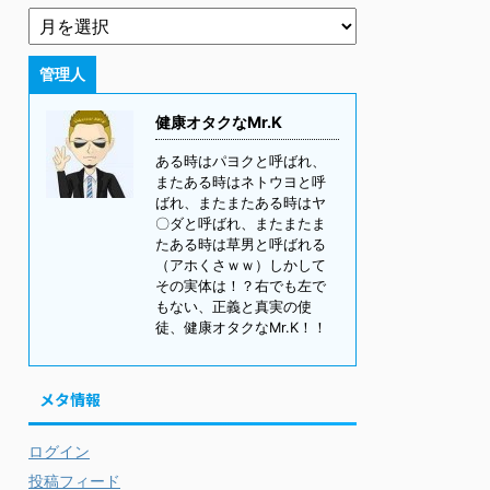
管理人
健康オタクなMr.K
ある時はパヨクと呼ばれ、
またある時はネトウヨと呼
ばれ、またまたある時はヤ
〇ダと呼ばれ、またまたま
たある時は草男と呼ばれる
（アホくさｗｗ）しかして
その実体は！？右でも左で
もない、正義と真実の使
徒、健康オタクなMr.K！！
メタ情報
ログイン
投稿フィード