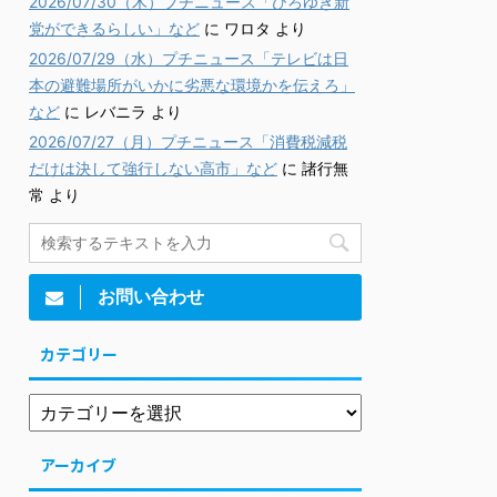
2026/07/30（木）プチニュース「ひろゆき新
党ができるらしい」など
に
ワロタ
より
2026/07/29（水）プチニュース「テレビは日
本の避難場所がいかに劣悪な環境かを伝えろ」
など
に
レバニラ
より
2026/07/27（月）プチニュース「消費税減税
だけは決して強行しない高市」など
に
諸行無
常
より
お問い合わせ
カテゴリー
アーカイブ