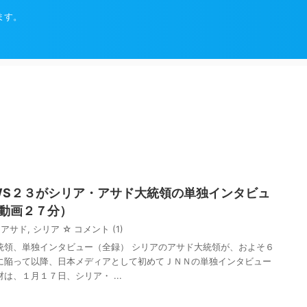
ます。
WS２３がシリア・アサド大統領の単独インタビュ
動画２７分）
アサド
,
シリア
☆ コメント
(1)
統領、単独インタビュー（全録） シリアのアサド大統領が、およそ６
に陥って以降、日本メディアとして初めてＪＮＮの単独インタビュー
は、１月１７日、シリア・ ...