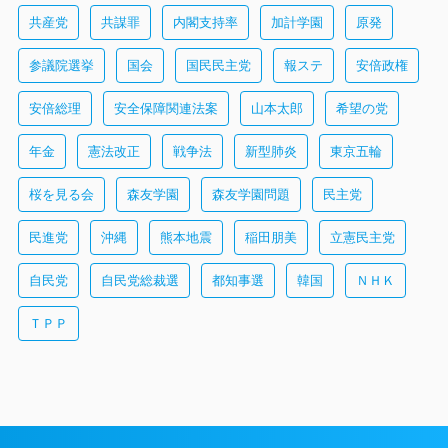
共産党
共謀罪
内閣支持率
加計学園
原発
参議院選挙
国会
国民民主党
報ステ
安倍政権
安倍総理
安全保障関連法案
山本太郎
希望の党
年金
憲法改正
戦争法
新型肺炎
東京五輪
桜を見る会
森友学園
森友学園問題
民主党
民進党
沖縄
熊本地震
稲田朋美
立憲民主党
自民党
自民党総裁選
都知事選
韓国
ＮＨＫ
ＴＰＰ