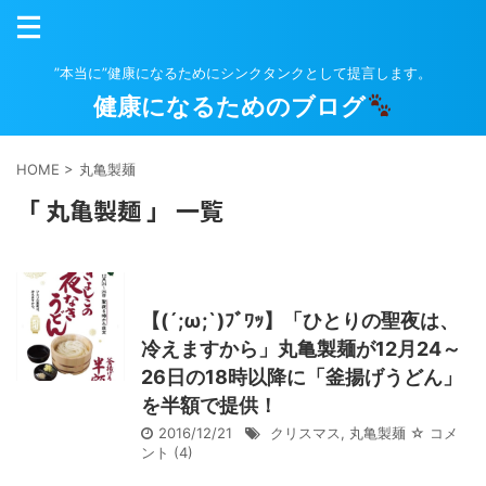
”本当に”健康になるためにシンクタンクとして提言します。
健康になるためのブログ
HOME
>
丸亀製麺
「 丸亀製麺 」 一覧
【(´;ω;`)ﾌﾞﾜｯ】「ひとりの聖夜は、
冷えますから」丸亀製麺が12月24～
26日の18時以降に「釜揚げうどん」
を半額で提供！
2016/12/21
クリスマス
,
丸亀製麺
☆ コメ
ント
(4)