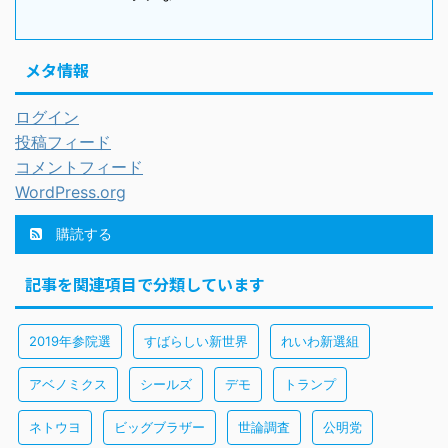
メタ情報
ログイン
投稿フィード
コメントフィード
WordPress.org
購読する
記事を関連項目で分類しています
2019年参院選
すばらしい新世界
れいわ新選組
アベノミクス
シールズ
デモ
トランプ
ネトウヨ
ビッグブラザー
世論調査
公明党