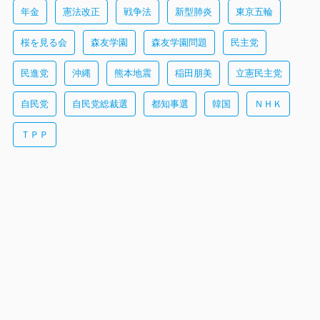
年金
憲法改正
戦争法
新型肺炎
東京五輪
桜を見る会
森友学園
森友学園問題
民主党
民進党
沖縄
熊本地震
稲田朋美
立憲民主党
自民党
自民党総裁選
都知事選
韓国
ＮＨＫ
ＴＰＰ