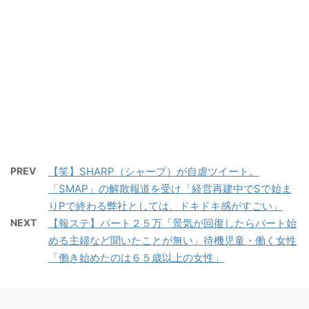
PREV
【笑】SHARP（シャープ）が自虐ツイート。
「SMAP」の解散報道を受け「経営再建中でSで始ま
りPで終わる弊社としては、ドキドキ感がすごい」
NEXT
【報ステ】パート２５万「景気が回復したらパート始
める主婦など聞いたことが無い」待機児童・働く女性
「働き始めたのは６５歳以上の女性」