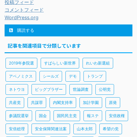
投稿フィード
コメントフィード
WordPress.org
購読する
記事を関連項目で分類しています
2019年参院選
すばらしい新世界
れいわ新選組
アベノミクス
シールズ
デモ
トランプ
ネトウヨ
ビッグブラザー
世論調査
公明党
共産党
共謀罪
内閣支持率
加計学園
原発
参議院選挙
国会
国民民主党
報ステ
安倍政権
安倍総理
安全保障関連法案
山本太郎
希望の党