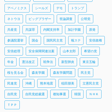
アベノミクス
シールズ
デモ
トランプ
ネトウヨ
ビッグブラザー
世論調査
公明党
共産党
共謀罪
内閣支持率
加計学園
原発
参議院選挙
国会
国民民主党
報ステ
安倍政権
安倍総理
安全保障関連法案
山本太郎
希望の党
年金
憲法改正
戦争法
新型肺炎
東京五輪
桜を見る会
森友学園
森友学園問題
民主党
民進党
沖縄
熊本地震
稲田朋美
立憲民主党
自民党
自民党総裁選
都知事選
韓国
ＮＨＫ
ＴＰＰ