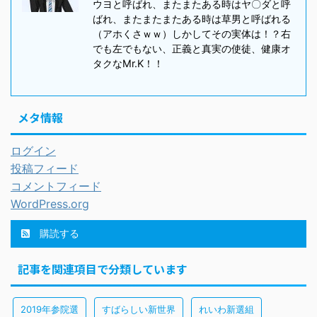
ウヨと呼ばれ、またまたある時はヤ〇ダと呼
ばれ、またまたまたある時は草男と呼ばれる
（アホくさｗｗ）しかしてその実体は！？右
でも左でもない、正義と真実の使徒、健康オ
タクなMr.K！！
メタ情報
ログイン
投稿フィード
コメントフィード
WordPress.org
購読する
記事を関連項目で分類しています
2019年参院選
すばらしい新世界
れいわ新選組