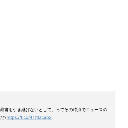
蔵書を引き継げないとして」ってその時点でニュースの
だ?
https://t.co/41t1IacepS