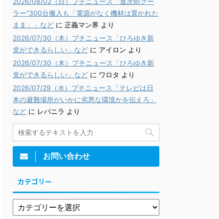
2026/08/02（日）プチニュース「進次郎クー
ラー”300台搬入も「電源がなく機材は置かれた
まま」」など
に
正義マン界
より
2026/07/30（木）プチニュース「ひろゆき新
党ができるらしい」など
に
アイロン
より
2026/07/30（木）プチニュース「ひろゆき新
党ができるらしい」など
に
ワロタ
より
2026/07/29（水）プチニュース「テレビは日
本の避難場所がいかに劣悪な環境かを伝えろ」
など
に
レバニラ
より
お問い合わせ
カテゴリー