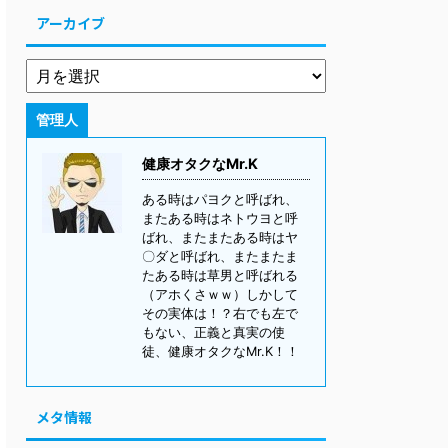
アーカイブ
管理人
健康オタクなMr.K
ある時はパヨクと呼ばれ、
またある時はネトウヨと呼
ばれ、またまたある時はヤ
〇ダと呼ばれ、またまたま
たある時は草男と呼ばれる
（アホくさｗｗ）しかして
その実体は！？右でも左で
もない、正義と真実の使
徒、健康オタクなMr.K！！
メタ情報