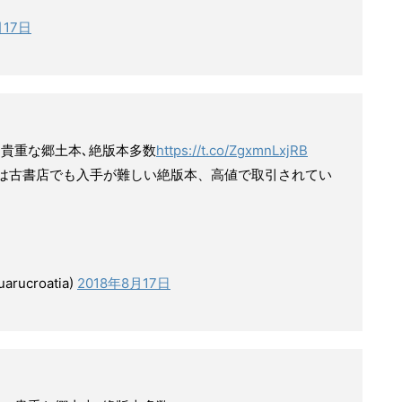
月17日
 貴重な郷土本､絶版本多数
https://t.co/ZgxmnLxjRB
は古書店でも入手が難しい絶版本、高値で取引されてい
ucroatia)
2018年8月17日