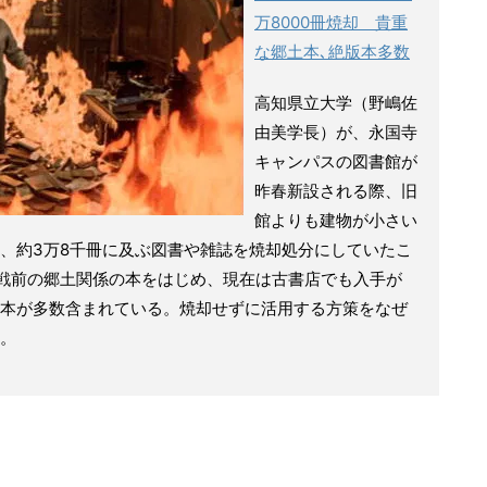
万8000冊焼却 貴重
な郷土本､絶版本多数
高知県立大学（野嶋佐
由美学長）が、永国寺
キャンパスの図書館が
昨春新設される際、旧
館よりも建物が小さい
、約3万8千冊に及ぶ図書や雑誌を焼却処分にしていたこ
は戦前の郷土関係の本をはじめ、現在は古書店でも入手が
本が多数含まれている。焼却せずに活用する方策をなぜ
。