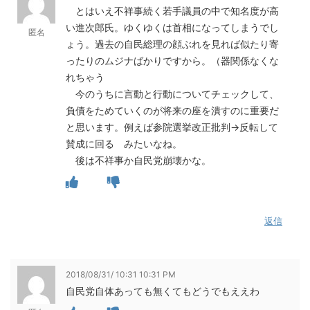
とはいえ不祥事続く若手議員の中で知名度が高
い進次郎氏。ゆくゆくは首相になってしまうでし
匿名
ょう。過去の自民総理の顔ぶれを見れば似たり寄
ったりのムジナばかりですから。（器関係なくな
れちゃう
今のうちに言動と行動についてチェックして、
負債をためていくのが将来の座を潰すのに重要だ
と思います。例えば参院選挙改正批判→反転して
賛成に回る みたいなね。
後は不祥事か自民党崩壊かな。
返信
2018/08/31/ 10:31 10:31 PM
自民党自体あっても無くてもどうでもええわ