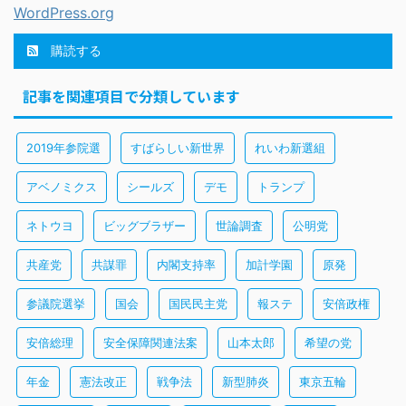
WordPress.org
購読する
記事を関連項目で分類しています
2019年参院選
すばらしい新世界
れいわ新選組
アベノミクス
シールズ
デモ
トランプ
ネトウヨ
ビッグブラザー
世論調査
公明党
共産党
共謀罪
内閣支持率
加計学園
原発
参議院選挙
国会
国民民主党
報ステ
安倍政権
安倍総理
安全保障関連法案
山本太郎
希望の党
年金
憲法改正
戦争法
新型肺炎
東京五輪