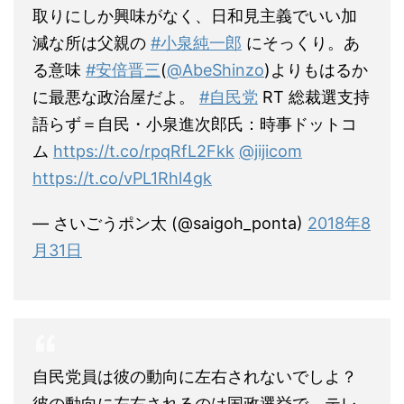
取りにしか興味がなく、日和見主義でいい加
減な所は父親の
#小泉純一郎
にそっくり。あ
る意味
#安倍晋三
(
@AbeShinzo
)よりもはるか
に最悪な政治屋だよ。
#自民党
RT 総裁選支持
語らず＝自民・小泉進次郎氏：時事ドットコ
ム
https://t.co/rpqRfL2Fkk
@jijicom
https://t.co/vPL1Rhl4gk
— さいごうポン太 (@saigoh_ponta)
2018年8
月31日
自民党員は彼の動向に左右されないでしよ？
彼の動向に左右されるのは国政選挙で、テレ