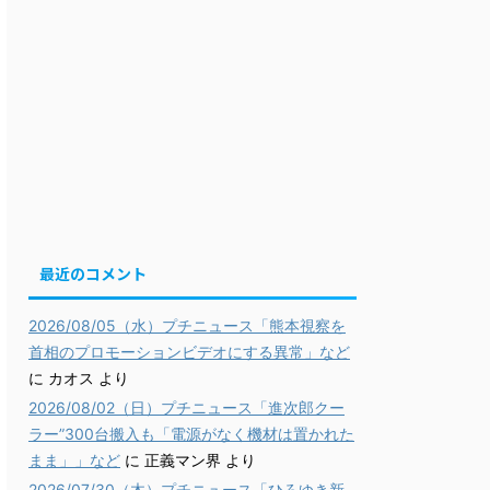
最近のコメント
2026/08/05（水）プチニュース「熊本視察を
首相のプロモーションビデオにする異常」など
に
カオス
より
2026/08/02（日）プチニュース「進次郎クー
ラー”300台搬入も「電源がなく機材は置かれた
まま」」など
に
正義マン界
より
2026/07/30（木）プチニュース「ひろゆき新