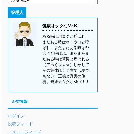
管理人
健康オタクなMr.K
ある時はパヨクと呼ばれ、
またある時はネトウヨと呼
ばれ、またまたある時はヤ
〇ダと呼ばれ、またまたま
たある時は草男と呼ばれる
（アホくさｗｗ）しかして
その実体は！？右でも左で
もない、正義と真実の使
徒、健康オタクなMr.K！！
メタ情報
ログイン
投稿フィード
コメントフィード