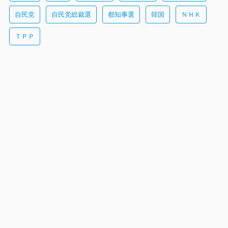
自民党
自民党総裁選
都知事選
韓国
ＮＨＫ
ＴＰＰ