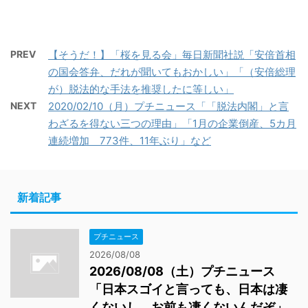
PREV
【そうだ！】「桜を見る会」毎日新聞社説「安倍首相
の国会答弁、だれが聞いてもおかしい」「（安倍総理
が）脱法的な手法を推奨したに等しい」
NEXT
2020/02/10（月）プチニュース「「脱法内閣」と言
わざるを得ない三つの理由」「1月の企業倒産、5カ月
連続増加 773件、11年ぶり」など
新着記事
プチニュース
2026/08/08
2026/08/08（土）プチニュース
「日本スゴイと言っても、日本は凄
くないし、お前も凄くないんだぞ」