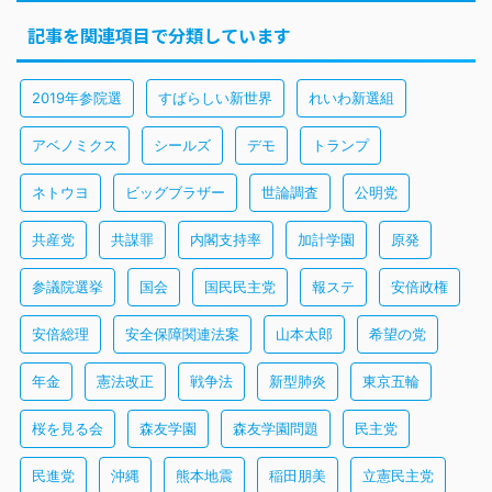
記事を関連項目で分類しています
2019年参院選
すばらしい新世界
れいわ新選組
アベノミクス
シールズ
デモ
トランプ
ネトウヨ
ビッグブラザー
世論調査
公明党
共産党
共謀罪
内閣支持率
加計学園
原発
参議院選挙
国会
国民民主党
報ステ
安倍政権
安倍総理
安全保障関連法案
山本太郎
希望の党
年金
憲法改正
戦争法
新型肺炎
東京五輪
桜を見る会
森友学園
森友学園問題
民主党
民進党
沖縄
熊本地震
稲田朋美
立憲民主党