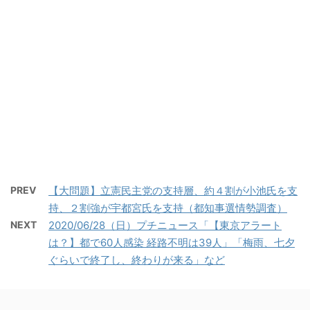
PREV
【大問題】立憲民主党の支持層、約４割が小池氏を支
持、２割強が宇都宮氏を支持（都知事選情勢調査）
NEXT
2020/06/28（日）プチニュース「【東京アラート
は？】都で60人感染 経路不明は39人」「梅雨、七夕
ぐらいで終了し、終わりが来る」など