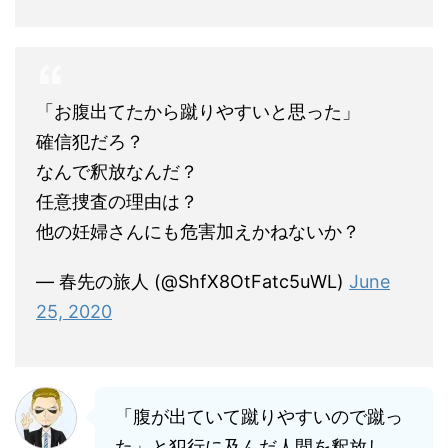
「お腹出てたから蹴りやすいと思った」
確信犯だろ？
なんで釈放なんだ？
任意捜査の理由は？
他の妊婦さんにも危害加えかねないか？
— 春先の旅人 (@ShfX8OtFatc5uWL)
June
25, 2020
「腹が出ていて蹴りやすいので蹴っ
た」と犯行に及んだ人間を釈放し