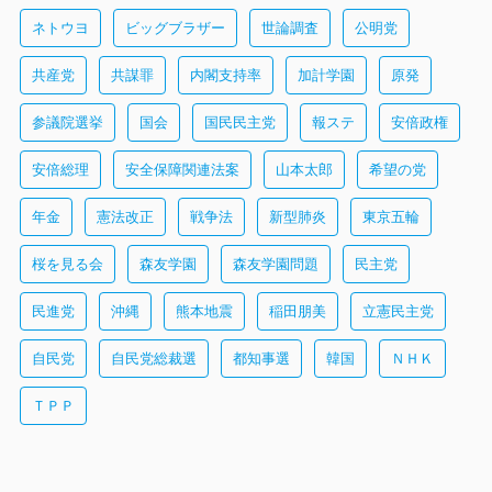
ネトウヨ
ビッグブラザー
世論調査
公明党
共産党
共謀罪
内閣支持率
加計学園
原発
参議院選挙
国会
国民民主党
報ステ
安倍政権
安倍総理
安全保障関連法案
山本太郎
希望の党
年金
憲法改正
戦争法
新型肺炎
東京五輪
桜を見る会
森友学園
森友学園問題
民主党
民進党
沖縄
熊本地震
稲田朋美
立憲民主党
自民党
自民党総裁選
都知事選
韓国
ＮＨＫ
ＴＰＰ