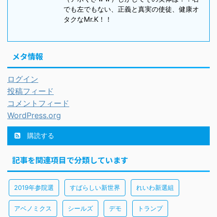
でも左でもない、正義と真実の使徒、健康オ
タクなMr.K！！
メタ情報
ログイン
投稿フィード
コメントフィード
WordPress.org
購読する
記事を関連項目で分類しています
2019年参院選
すばらしい新世界
れいわ新選組
アベノミクス
シールズ
デモ
トランプ