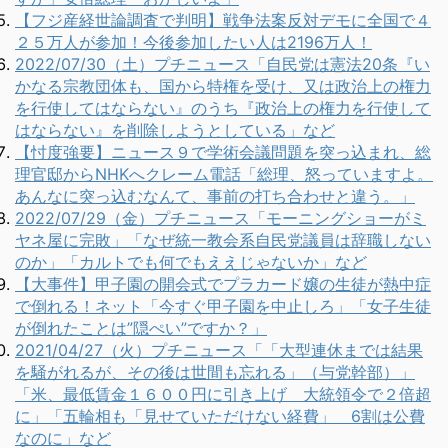
【フジ産経世論調査で判明】戦争法案反対デモに全国で４
２５万人が参加！今後参加したい人は2196万人！
2022/07/30（土）プチニュース「自民党は憲法20条『い
かなる宗教団体も、国から特権を受け、又は政治上の権力
を行使してはならない』のうち『政治上の権力を行使して
はならない』を削除しようとしている」など
【忖度強要】ニュース９で学術会議問題を突っ込まれ、総
理官邸からNHKへクレーム電話「総理、怒っていますよ。
あんなに突っ込むなんて、事前の打ち合わせと違う。」
2022/07/29（金）プチニュース「モーニングショーがミ
ヤネ屋に完敗」「なぜ統一教会系自民党議員は辞職しない
のか」「カルトでも何でもええじゃないか」など
【大事件】甲子園の開会式でプラカード嬢の生徒が熱中症
で倒れる！ネット「今すぐ甲子園を中止しろ」「女子生徒
が倒れたことは”隠ぺい”ですか？」
2021/04/27（火）プチニュース「「大型連休までは結果
を騒がれるが、その後は世間も忘れる」（与党幹部）」
「米、最低賃金１６００円に引き上げ 大統領令で２倍超
に」「五輪相も「見せていただけない経費」 6割は公費
なのに」など