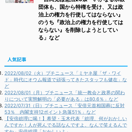
団体も、国から特権を受け、又は政
治上の権力を行使してはならない』
のうち『政治上の権力を行使しては
ならない』を削除しようとしてい
る」など
人気記事
2022/08/02（火）プチニュース「ミヤネ屋「ザ・ワイ
ド」時代にオウム報道で頑張ってきたスタッフも健在」な
ど
2022/08/01（月）プチニュース「統一教会と政界の関わ
りについて実態解明の「必要がある」は80.6％」など
2022/07/31（日）プチニュース「安倍元首相国葬に反対
53％ 内閣支持12ポイント急落51％」など
【安倍総理に喝！】希望・玉木代表「総理、何がおかしい
んですか！人が死んでる話なんですよ。なんで笑えるんで
すか」安倍総理「おかしいよ」