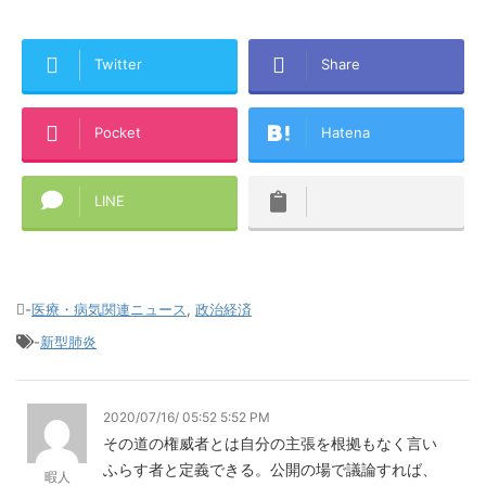
Twitter
Share
Pocket
Hatena
LINE
-
医療・病気関連ニュース
,
政治経済
-
新型肺炎
2020/07/16/ 05:52 5:52 PM
その道の権威者とは自分の主張を根拠もなく言い
ふらす者と定義できる。公開の場で議論すれば、
暇人