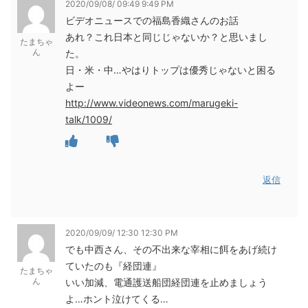
2020/09/08/ 09:49 9:49 PM
ビデオニュースでの福島香織さんのお話
あれ？これ日本と同じじゃないか？と思いまし
たまちゃ
ん
た。
日・米・中…やはりトップは優秀じゃないと困る
よー
http://www.videonews.com/marugeki-
talk/1009/
返信
2020/09/09/ 12:30 12:30 PM
でも中西さん、その不出来な宰相に餌をあげ続け
ていたのも『経団連』
たまちゃ
ん
いい加減、電通護送船団経団連を止めましょう
よ…ホント泣けてくる…