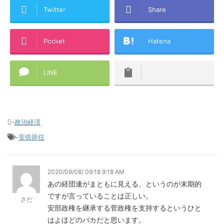
Twitter
Share
Pocket
Hatena
LINE
-
政治経済
-
安倍辞任
2020/09/08/ 09:18 9:18 AM
あの経団連がまともに見える、というのが末期的
ですが言っていることは正しい。
さだ
安部政権を継承する菅政権を支持するというひと
はよほどのバカだと思います。