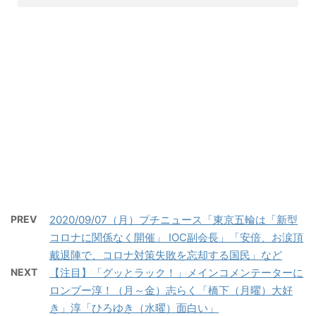
PREV
2020/09/07（月）プチニュース「東京五輪は「新型
コロナに関係なく開催」 IOC副会長」「安倍、お涙頂
戴退陣で、コロナ対策失敗を忘却する国民」など
NEXT
【注目】「グッとラック！」メインコメンテーターに
ロンブー淳！（月～金）志らく「橋下（月曜）大好
き」淳「ひろゆき（水曜）面白い」