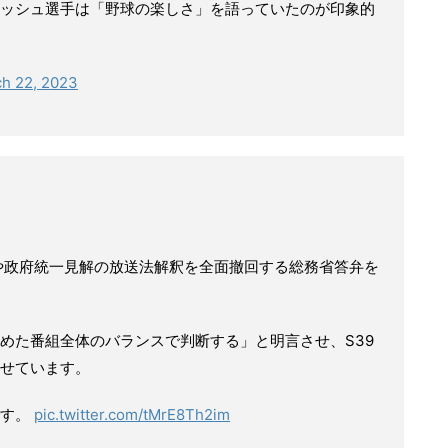
ッシュ選手は「野球の楽しさ」を語っていたのが印象的
h 22, 2023
弁や政府統一見解の放送法解釈を全面撤回する総務省答弁を
めた番組全体のバランスで判断する」と明言させ、S39
せています。
です。
pic.twitter.com/tMrE8Th2im