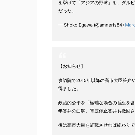
を挙げて「アジアの野球」を、ダルビ
だった。
— Shoko Egawa (@amneris84)
Marc
【お知らせ】
参議院で2015年以降の高市大臣答
得ました。
政治的公平を「極端な場合の番組を含
年答弁の曲解、電波停止答弁も撤回さ
後は高市大臣を辞職させれば終わり