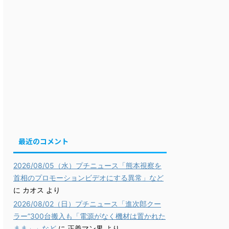
最近のコメント
2026/08/05（水）プチニュース「熊本視察を
首相のプロモーションビデオにする異常」など
に
カオス
より
2026/08/02（日）プチニュース「進次郎クー
ラー”300台搬入も「電源がなく機材は置かれた
まま」」など
に
正義マン界
より