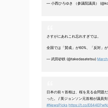
— 小西ひろゆき （参議院議員） (@konis
さすがにあれこれ忘れすぎでは。
全国では「賛成」が60%、「反対」が
— 武田砂鉄 (@takedasatetsu)
March
日本の前々首相は、桜を見る会問題だ
った。 / 英ジョンソン元首相が議員失
#NewsPicks
https://t.co/E644EPw