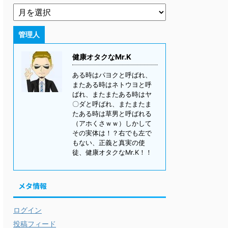
管理人
健康オタクなMr.K
ある時はパヨクと呼ばれ、
またある時はネトウヨと呼
ばれ、またまたある時はヤ
〇ダと呼ばれ、またまたま
たある時は草男と呼ばれる
（アホくさｗｗ）しかして
その実体は！？右でも左で
もない、正義と真実の使
徒、健康オタクなMr.K！！
メタ情報
ログイン
投稿フィード