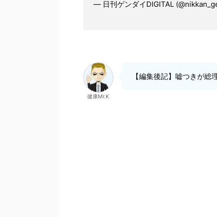
— 日刊ゲンダイDIGITAL (@nikkan_ge
【編集後記】嘘つきが総
健康Mr.K