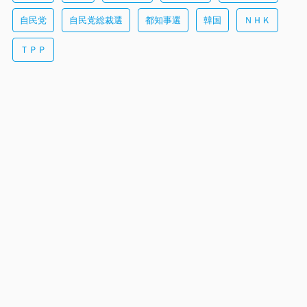
自民党
自民党総裁選
都知事選
韓国
ＮＨＫ
ＴＰＰ