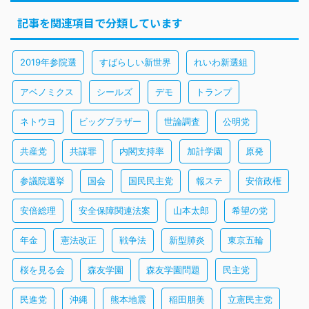
記事を関連項目で分類しています
2019年参院選
すばらしい新世界
れいわ新選組
アベノミクス
シールズ
デモ
トランプ
ネトウヨ
ビッグブラザー
世論調査
公明党
共産党
共謀罪
内閣支持率
加計学園
原発
参議院選挙
国会
国民民主党
報ステ
安倍政権
安倍総理
安全保障関連法案
山本太郎
希望の党
年金
憲法改正
戦争法
新型肺炎
東京五輪
桜を見る会
森友学園
森友学園問題
民主党
民進党
沖縄
熊本地震
稲田朋美
立憲民主党