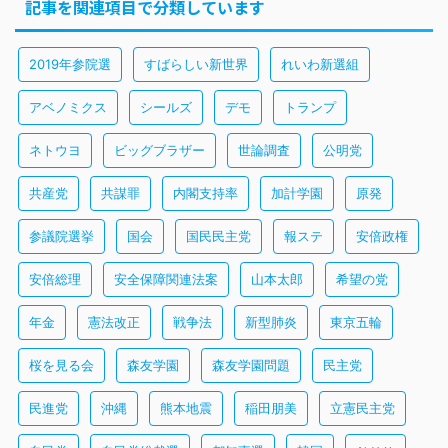
記事を関連項目で分類しています
2019年参院選
すばらしい新世界
れいわ新選組
アベノミクス
シールズ
デモ
トランプ
ネトウヨ
ビッグブラザー
世論調査
公明党
共産党
共謀罪
内閣支持率
加計学園
原発
参議院選挙
国会
国民民主党
報ステ
安倍政権
安倍総理
安全保障関連法案
山本太郎
希望の党
年金
憲法改正
戦争法
新型肺炎
東京五輪
桜を見る会
森友学園
森友学園問題
民主党
民進党
沖縄
熊本地震
稲田朋美
立憲民主党