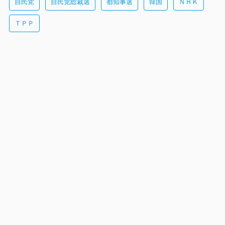
自民党
自民党総裁選
都知事選
韓国
ＮＨＫ
ＴＰＰ