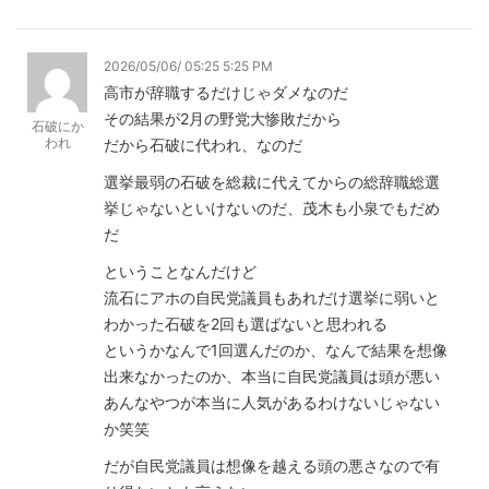
2026/05/06/ 05:25 5:25 PM
高市が辞職するだけじゃダメなのだ
その結果が2月の野党大惨敗だから
石破にか
われ
だから石破に代われ、なのだ
選挙最弱の石破を総裁に代えてからの総辞職総選
挙じゃないといけないのだ、茂木も小泉でもだめ
だ
ということなんだけど
流石にアホの自民党議員もあれだけ選挙に弱いと
わかった石破を2回も選ばないと思われる
というかなんで1回選んだのか、なんで結果を想像
出来なかったのか、本当に自民党議員は頭が悪い
あんなやつが本当に人気があるわけないじゃない
か笑笑
だが自民党議員は想像を越える頭の悪さなので有