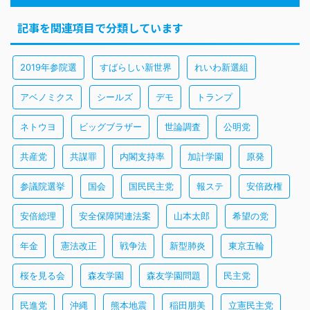
記事を関連項目で分類しています
2019年参院選
すばらしい新世界
れいわ新選組
アベノミクス
シールズ
デモ
トランプ
ネトウヨ
ビッグブラザー
世論調査
公明党
共産党
共謀罪
内閣支持率
加計学園
原発
参議院選挙
国会
国民民主党
報ステ
安倍政権
安倍総理
安全保障関連法案
山本太郎
希望の党
年金
憲法改正
戦争法
新型肺炎
東京五輪
桜を見る会
森友学園
森友学園問題
民主党
民進党
沖縄
熊本地震
稲田朋美
立憲民主党