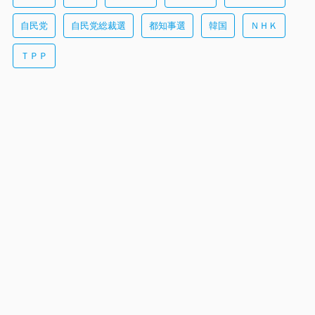
自民党
自民党総裁選
都知事選
韓国
ＮＨＫ
ＴＰＰ