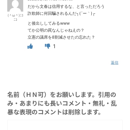
だから文春は信用するな、と言っただろう
詐欺師に何回騙されるんだ┐(´ー｀)┌
(＾ω＾)ﾆｺ
ﾆｺ
と後出ししてみるwww
てか公明の罠なんじゃねえの？
立憲の議席を8割減させたの忘れた？
1
返信
名前（ＨＮ可）をお願いします。引用の
み・あまりにも長いコメント・無礼・乱
暴な表現のコメントは削除します。