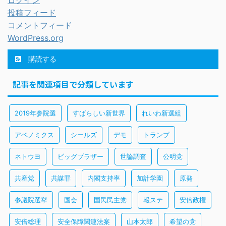
ログイン
投稿フィード
コメントフィード
WordPress.org
購読する
記事を関連項目で分類しています
2019年参院選
すばらしい新世界
れいわ新選組
アベノミクス
シールズ
デモ
トランプ
ネトウヨ
ビッグブラザー
世論調査
公明党
共産党
共謀罪
内閣支持率
加計学園
原発
参議院選挙
国会
国民民主党
報ステ
安倍政権
安倍総理
安全保障関連法案
山本太郎
希望の党