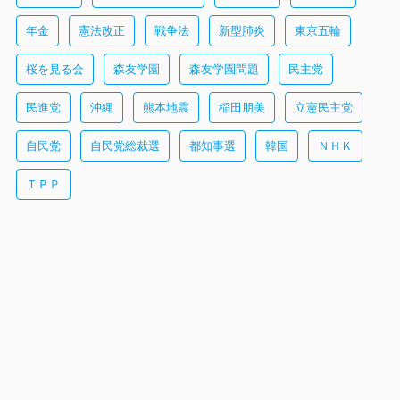
年金
憲法改正
戦争法
新型肺炎
東京五輪
桜を見る会
森友学園
森友学園問題
民主党
民進党
沖縄
熊本地震
稲田朋美
立憲民主党
自民党
自民党総裁選
都知事選
韓国
ＮＨＫ
ＴＰＰ