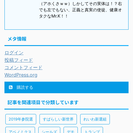
（アホくさｗｗ）しかしてその実体は！？右
でも左でもない、正義と真実の使徒、健康オ
タクなMr.K！！
メタ情報
ログイン
投稿フィード
コメントフィード
WordPress.org
購読する
記事を関連項目で分類しています
2019年参院選
すばらしい新世界
れいわ新選組
アベノミクス
シールズ
デモ
トランプ