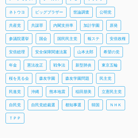
ネトウヨ
ビッグブラザー
世論調査
公明党
共産党
共謀罪
内閣支持率
加計学園
原発
参議院選挙
国会
国民民主党
報ステ
安倍政権
安倍総理
安全保障関連法案
山本太郎
希望の党
年金
憲法改正
戦争法
新型肺炎
東京五輪
桜を見る会
森友学園
森友学園問題
民主党
民進党
沖縄
熊本地震
稲田朋美
立憲民主党
自民党
自民党総裁選
都知事選
韓国
ＮＨＫ
ＴＰＰ