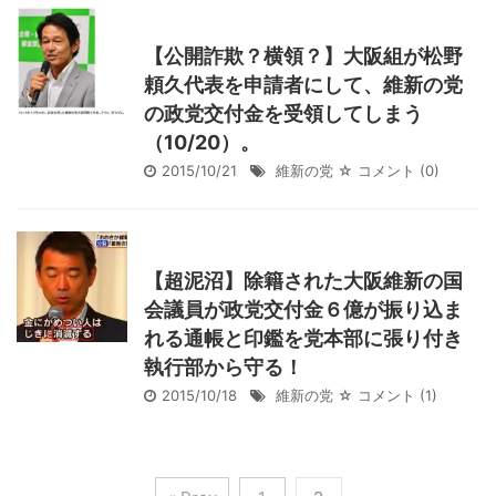
【公開詐欺？横領？】大阪組が松野
頼久代表を申請者にして、維新の党
の政党交付金を受領してしまう
（10/20）。
2015/10/21
維新の党
☆ コメント
(0)
【超泥沼】除籍された大阪維新の国
会議員が政党交付金６億が振り込ま
れる通帳と印鑑を党本部に張り付き
執行部から守る！
2015/10/18
維新の党
☆ コメント
(1)