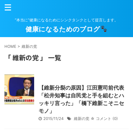
”本当に”健康になるためにシンクタンクとして提言します。
健康になるためのブログ
HOME
>
維新の党
「 維新の党 」 一覧
【維新分裂の原因】江田憲司前代表
「松井知事は自民党と手を組むとハ
ッキリ言った」「橋下維新こそニセ
モノ」
2015/11/24
維新の党
☆ コメント
(0)