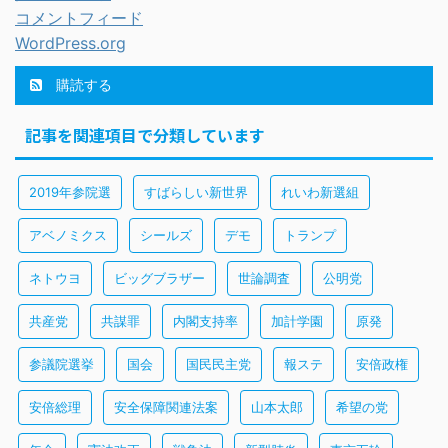
コメントフィード
WordPress.org
購読する
記事を関連項目で分類しています
2019年参院選
すばらしい新世界
れいわ新選組
アベノミクス
シールズ
デモ
トランプ
ネトウヨ
ビッグブラザー
世論調査
公明党
共産党
共謀罪
内閣支持率
加計学園
原発
参議院選挙
国会
国民民主党
報ステ
安倍政権
安倍総理
安全保障関連法案
山本太郎
希望の党