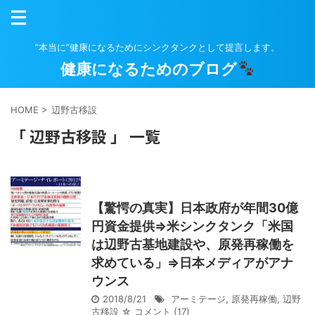
”本当に”健康になるためにシンクタンクとして提言します。
健康になるためのブログ
HOME
>
辺野古移設
「 辺野古移設 」 一覧
【驚愕の真実】日本政府が年間30億
円資金提供⇒米シンクタンク「米国
は辺野古基地建設や、原発再稼働を
求めている」⇒日本メディアがアナ
ウンス
2018/8/21
アーミテージ
,
原発再稼働
,
辺野
古移設
☆ コメント
(17)