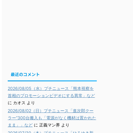
最近のコメント
2026/08/05（水）プチニュース「熊本視察を
首相のプロモーションビデオにする異常」など
に
カオス
より
2026/08/02（日）プチニュース「進次郎クー
ラー”300台搬入も「電源がなく機材は置かれた
まま」」など
に
正義マン界
より
2026/07/30（木）プチニュース「ひろゆき新