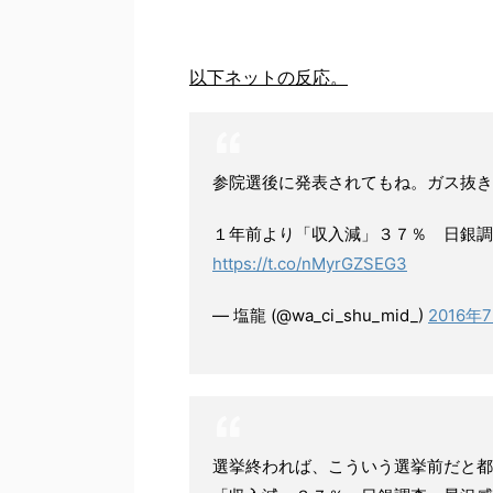
以下ネットの反応。
参院選後に発表されてもね。ガス抜き
１年前より「収入減」３７％ 日銀調
https://t.co/nMyrGZSEG3
— 塩龍 (@wa_ci_shu_mid_)
2016年
選挙終われば、こういう選挙前だと都