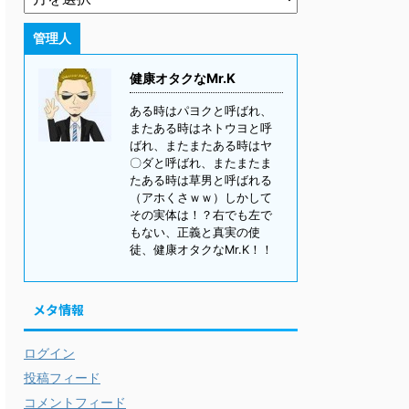
管理人
健康オタクなMr.K
ある時はパヨクと呼ばれ、
またある時はネトウヨと呼
ばれ、またまたある時はヤ
〇ダと呼ばれ、またまたま
たある時は草男と呼ばれる
（アホくさｗｗ）しかして
その実体は！？右でも左で
もない、正義と真実の使
徒、健康オタクなMr.K！！
メタ情報
ログイン
投稿フィード
コメントフィード