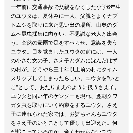
一年前に交通事故で父親をなくした小学6年生
のユウタは、夏休みに一人、父親とよくカブ
トムシを取りに来た思い出の場所、山奥のダ
ムへ昆虫採集に向かい、不思議な老人と出会
う。突然の豪雨で足をすべらせ、意識を失う
ユウタ。目を覚ましたユウタの前には、一人
の小さな女の子、さえ子とダムに沈んだはず
の村が。どうやら三十年以上前の村にタイム
スリップしてしまったらしい。ユウタを“いと
こ"として、あたりまえのように扱うさえ子。
ユウタと同い年のケンゾーも現れ、翌朝クワ
ガタ虫を取りにいく約束をするユウタ。さえ
子に連れられた家では、お婆ちゃんもユウタ
をさえ子のいとことして優しく出迎えた。何
が起こっているのか、全くわからないユウ