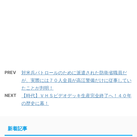
PREV
対米兵パトロールのために派遣された防衛省職員だ
が、実際には７０人全員が高江警備だけに従事してい
たことが判明！
NEXT
【時代】ＶＨＳビデオデッキ生産完全終了へ！４０年
の歴史に幕！
新着記事