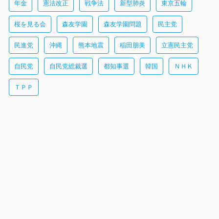
年金
憲法改正
戦争法
新型肺炎
東京五輪
桜を見る会
森友学園
森友学園問題
民主党
民進党
沖縄
熊本地震
稲田朋美
立憲民主党
自民党
自民党総裁選
都知事選
韓国
ＮＨＫ
ＴＰＰ