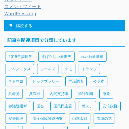
コメントフィード
WordPress.org
購読する
記事を関連項目で分類しています
2019年参院選
すばらしい新世界
れいわ新選組
アベノミクス
シールズ
デモ
トランプ
ネトウヨ
ビッグブラザー
世論調査
公明党
共産党
共謀罪
内閣支持率
加計学園
原発
参議院選挙
国会
国民民主党
報ステ
安倍政権
安倍総理
安全保障関連法案
山本太郎
希望の党