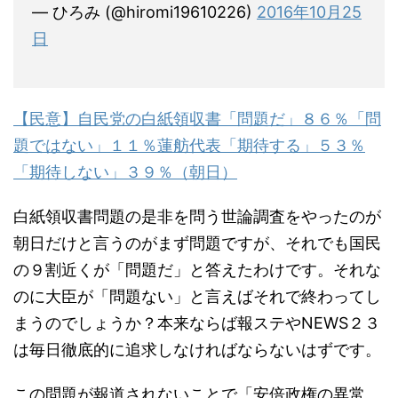
— ひろみ (@hiromi19610226)
2016年10月25
日
【民意】自民党の白紙領収書「問題だ」８６％「問
題ではない」１１％蓮舫代表「期待する」５３％
「期待しない」３９％（朝日）
白紙領収書問題の是非を問う世論調査をやったのが
朝日だけと言うのがまず問題ですが、それでも国民
の９割近くが「問題だ」と答えたわけです。それな
のに大臣が「問題ない」と言えばそれで終わってし
まうのでしょうか？本来ならば報ステやNEWS２３
は毎日徹底的に追求しなければならないはずです。
この問題が報道されないことで「安倍政権の異常