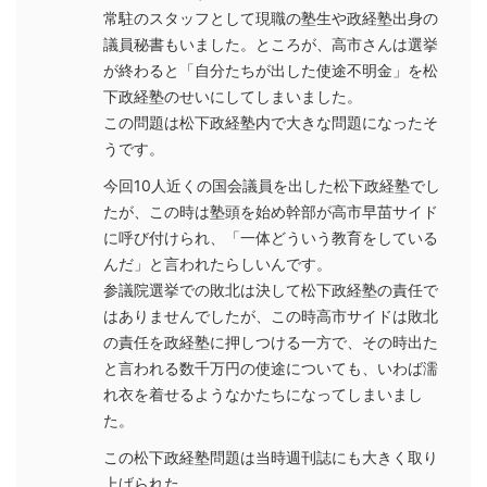
常駐のスタッフとして現職の塾生や政経塾出身の
議員秘書もいました。ところが、高市さんは選挙
が終わると「自分たちが出した使途不明金」を松
下政経塾のせいにしてしまいました。
この問題は松下政経塾内で大きな問題になったそ
うです。
今回10人近くの国会議員を出した松下政経塾でし
たが、この時は塾頭を始め幹部が高市早苗サイド
に呼び付けられ、「一体どういう教育をしている
んだ」と言われたらしいんです。
参議院選挙での敗北は決して松下政経塾の責任で
はありませんでしたが、この時高市サイドは敗北
の責任を政経塾に押しつける一方で、その時出た
と言われる数千万円の使途についても、いわば濡
れ衣を着せるようなかたちになってしまいまし
た。
この松下政経塾問題は当時週刊誌にも大きく取り
上げられた。