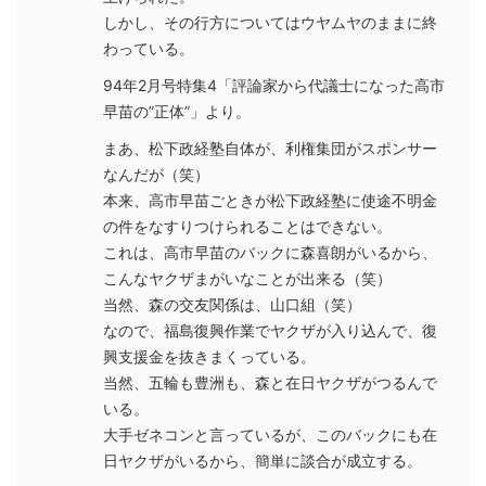
しかし、その行方についてはウヤムヤのままに終
わっている。
94年2月号特集4「評論家から代議士になった高市
早苗の”正体”」より。
まあ、松下政経塾自体が、利権集団がスポンサー
なんだが（笑）
本来、高市早苗ごときが松下政経塾に使途不明金
の件をなすりつけられることはできない。
これは、高市早苗のバックに森喜朗がいるから、
こんなヤクザまがいなことが出来る（笑）
当然、森の交友関係は、山口組（笑）
なので、福島復興作業でヤクザが入り込んで、復
興支援金を抜きまくっている。
当然、五輪も豊洲も、森と在日ヤクザがつるんで
いる。
大手ゼネコンと言っているが、このバックにも在
日ヤクザがいるから、簡単に談合が成立する。