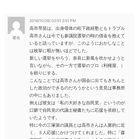
2016/10/26/ 02:51 2:51 PM
高市早苗は、出身母体の松下政経塾ともトラブル
高市さんは今でも参議院選挙の時の借金を抱えて
匿名
いると語っていますが、このようにおかしなこと
は枚挙に暇が無いほどでした。
新しい選挙をやろう、奈良に新風を吹かせようと
言いながら、その一方で選挙のプロ（利権屋、）
を頼りにする。
こんなことでは高市さんが国会に出てもきちんと
した政治ができるのだろうかという意見は事務所
の中にもありました。
例えば彼女は「私の大好きな自民党」というのが
口癖で自民党の代議士秘書たちに応援を依頼して
いたようです。
特に今の三塚派の議員とは高市さんは人脈的に近
く、３人応援にかけつけてくれました。特に「森