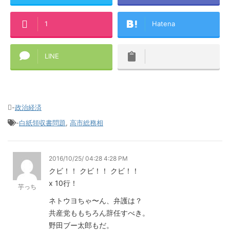
1
Hatena
LINE
-
政治経済
-
白紙領収書問題
,
高市総務相
2016/10/25/ 04:28 4:28 PM
クビ！！ クビ！！ クビ！！
x 10行！
芋っち
ネトウヨちゃ〜ん、弁護は？
共産党ももちろん辞任すべき。
野田ブー太郎もだ。