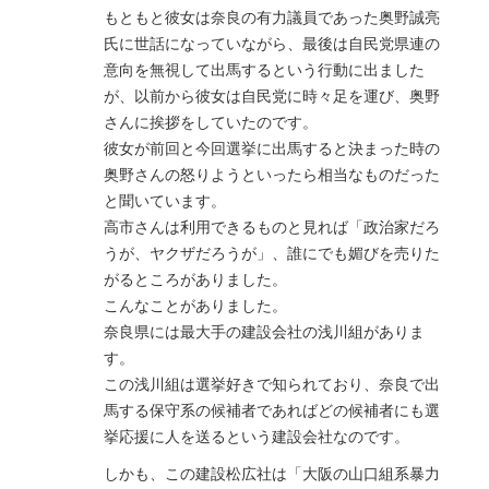
もともと彼女は奈良の有力議員であった奥野誠亮
氏に世話になっていながら、最後は自民党県連の
意向を無視して出馬するという行動に出ました
が、以前から彼女は自民党に時々足を運び、奥野
さんに挨拶をしていたのです。
彼女が前回と今回選挙に出馬すると決まった時の
奥野さんの怒りようといったら相当なものだった
と聞いています。
高市さんは利用できるものと見れば「政治家だろ
うが、ヤクザだろうが」、誰にでも媚びを売りた
がるところがありました。
こんなことがありました。
奈良県には最大手の建設会社の浅川組がありま
す。
この浅川組は選挙好きで知られており、奈良で出
馬する保守系の候補者であればどの候補者にも選
挙応援に人を送るという建設会社なのです。
しかも、この建設松広社は「大阪の山口組系暴力