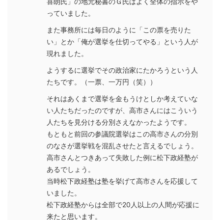
喜朗氏」の地元秘書のＧ氏はよく全体の指示をや
っていました。
また事務所には毎日のように「この票を売りた
い」とか「俺が選挙を仕切ってやる」という人が
現れました。
ようするに選挙でその政治家にたかろうという人
たちです。（一票、一万円（笑））
それはあくまで選挙を金もうけとしか考えていな
い人たちだったのですが、高市さんにはこういう
人たちを見分ける分別さえなかったようです。
もともと前回の参議院選挙はこの高市さんの分別
のなさが選挙戦を混乱させたと言えるでしょう。
高市さんとつきあって失敗した例に松下政経塾が
あるでしょう。
当時松下政経塾は塾を挙げて高市さんを応援して
いました。
松下政経塾からは全部で20人以上の人間が応援に
来たと思います。