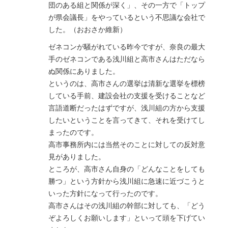
団のある組と関係が深く」、その一方で「トップ
が県会議長」をやっているという不思議な会社で
した。（おおさか維新）
ゼネコンが騒がれている昨今ですが、奈良の最大
手のゼネコンである浅川組と高市さんはただなら
ぬ関係にありました。
というのは、高市さんの選挙は清新な選挙を標榜
している手前、建設会社の支援を受けることなど
言語道断だったはずですが、浅川組の方から支援
したいということを言ってきて、それを受けてし
まったのです。
高市事務所内には当然そのことに対しての反対意
見がありました。
ところが、高市さん自身の「どんなことをしても
勝つ」という方針から浅川組に急速に近づこうと
いった方針になって行ったのです。
高市さんはその浅川組の幹部に対しても、「どう
ぞよろしくお願いします」といって頭を下げてい