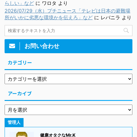
らしい」など
に
ワロタ
より
2026/07/29（水）プチニュース「テレビは日本の避難場
所がいかに劣悪な環境かを伝えろ」など
に
レバニラ
より
お問い合わせ
カテゴリー
アーカイブ
管理人
健康オタクなMr.K