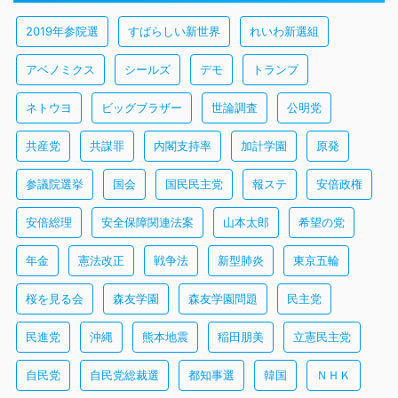
2019年参院選
すばらしい新世界
れいわ新選組
アベノミクス
シールズ
デモ
トランプ
ネトウヨ
ビッグブラザー
世論調査
公明党
共産党
共謀罪
内閣支持率
加計学園
原発
参議院選挙
国会
国民民主党
報ステ
安倍政権
安倍総理
安全保障関連法案
山本太郎
希望の党
年金
憲法改正
戦争法
新型肺炎
東京五輪
桜を見る会
森友学園
森友学園問題
民主党
民進党
沖縄
熊本地震
稲田朋美
立憲民主党
自民党
自民党総裁選
都知事選
韓国
ＮＨＫ