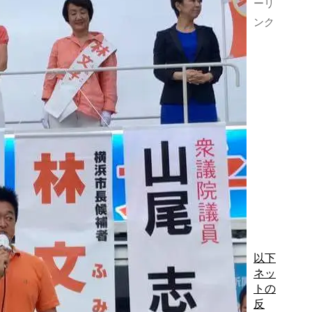
ーリ
ンク
以下
ネッ
トの
反