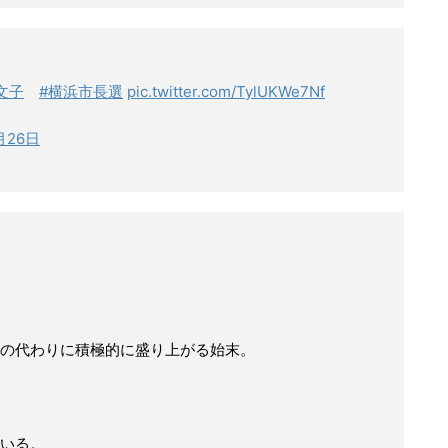
文子
#横浜市長選
pic.twitter.com/TylUKWe7Nf
月26日
の代わりに積極的に盛り上がる始末。
いる。