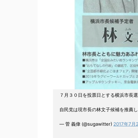
７月３０日を投票日とする横浜市長選
自民党は現市長の林文子候補を推薦して
— 菅 義偉 (@sugawitter)
2017年7月