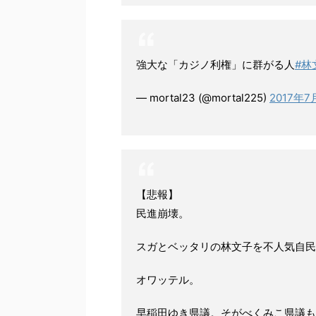
強大な「カジノ利権」に群がる人
#林
— mortal23 (@mortal225)
2017年7
【悲報】
民進崩壊。
スガとベッタリの林文子を不人気自民
オワッテル。
早稲田ゆき県議。そがべくみこ県議も