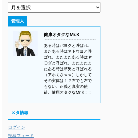
管理人
健康オタクなMr.K
ある時はパヨクと呼ばれ、
またある時はネトウヨと呼
ばれ、またまたある時はヤ
〇ダと呼ばれ、またまたま
たある時は草男と呼ばれる
（アホくさｗｗ）しかして
その実体は！？右でも左で
もない、正義と真実の使
徒、健康オタクなMr.K！！
メタ情報
ログイン
投稿フィード