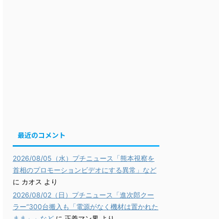
最近のコメント
2026/08/05（水）プチニュース「熊本視察を
首相のプロモーションビデオにする異常」など
に
カオス
より
2026/08/02（日）プチニュース「進次郎クー
ラー”300台搬入も「電源がなく機材は置かれた
まま」」など
に
正義マン界
より