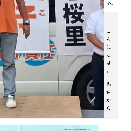
応。
こ
ん
に
ち
は
。
先
週
か
ら