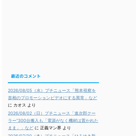
最近のコメント
2026/08/05（水）プチニュース「熊本視察を
首相のプロモーションビデオにする異常」など
に
カオス
より
2026/08/02（日）プチニュース「進次郎クー
ラー”300台搬入も「電源がなく機材は置かれた
まま」」など
に
正義マン界
より
2026/07/30（木）プチニュース「ひろゆき新