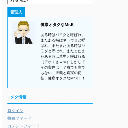
管理人
健康オタクなMr.K
ある時はパヨクと呼ばれ、
またある時はネトウヨと呼
ばれ、またまたある時はヤ
〇ダと呼ばれ、またまたま
たある時は草男と呼ばれる
（アホくさｗｗ）しかして
その実体は！？右でも左で
もない、正義と真実の使
徒、健康オタクなMr.K！！
メタ情報
ログイン
投稿フィード
コメントフィード