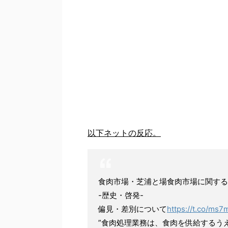
以下ネットの反応。
食肉市場・芝浦と場食肉市場に関する
-歴史・啓発-
偏見・差別について
https://t.co/ms
”食肉処理業務は、食肉を供給するう