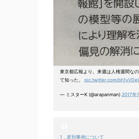
東京都広報より。来週は人権週間なの
て知った。
pic.twitter.com/bh1vVDe
— ミスターK (@arapanman)
2017年
1．差別事例について