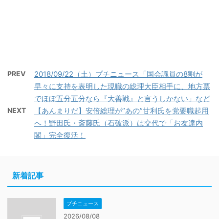
PREV
2018/09/22（土）プチニュース「国会議員の8割が
早々に支持を表明した現職の総理大臣相手に、地方票
でほぼ五分五分なら『大善戦』と言うしかない」など
NEXT
【あんまりだ】安倍総理が”あの”甘利氏を党要職起用
へ！野田氏・斎藤氏（石破派）は交代で「お友達内
閣」完全復活！
新着記事
プチニュース
2026/08/08