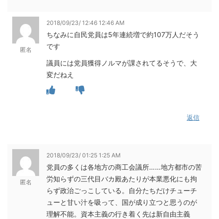
2018/09/23/ 12:46 12:46 AM
ちなみに自民党員は5年連続増で約107万人だそう
です
匿名
議員には党員獲得ノルマが課されてるそうで、大
変だねえ
返信
2018/09/23/ 01:25 1:25 AM
党員の多くは各地方の商工会議所……地方都市の苦
労知らずの三代目バカ殿あたりが本業悪化にも拘
匿名
らず政治ごっこしている。自分たちだけチューチ
ューと甘い汁を吸って、国が成り立つと思うのが
理解不能。資本主義の行き着く先は新自由主義