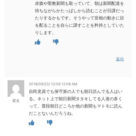
赤旗や聖教新聞も取っていて、朝は新聞配達を
待ちながらかたっばしから読むことが日課だっ
たりするかもです。そうやって世相の動きに目
を配ることを自らに課すことを矜持としていた
りします。
返信
2018/09/23/ 12:08 12:08 AM
自民党員でも保守派の人でも朝日読んでる人はい
る。ネット上で朝日新聞タタキしてる人達の多く
匿名
って、普段朝日どころか他の新聞もマトモに読ん
だことないんだろうね。