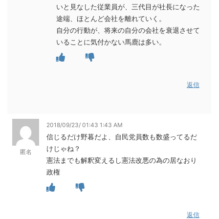
いと見なした従業員が、三代目が社長になった
途端、ほとんど会社を離れていく。
自分の行動が、将来の自分の会社を衰退させて
いることに気付かない馬鹿は多い。
返信
2018/09/23/ 01:43 1:43 AM
信じるだけ野暮だよ、自民党員数も数盛ってるだ
けじゃね？
匿名
憲法までも解釈変えるし憲法改悪の為の居なおり
政権
返信