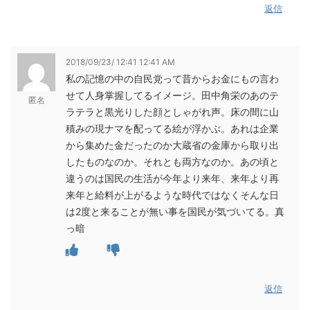
返信
2018/09/23/ 12:41 12:41 AM
私の記憶の中の自民党って昔からお金にもの言わ
せて人身掌握してるイメージ。田中角栄のあのテ
匿名
ラテラと黒光りした顔としゃがれ声。床の間に山
積みの現ナマを配ってる絵が浮かぶ。あれは企業
から集めた金だったのか大蔵省の金庫から取り出
したものなのか。それとも両方なのか。あの頃と
違うのは国民の生活が今年より来年、来年より再
来年と給料が上がるような時代ではなくそんな日
は2度と来ることが無い事を国民が気づいてる。真
っ暗
返信