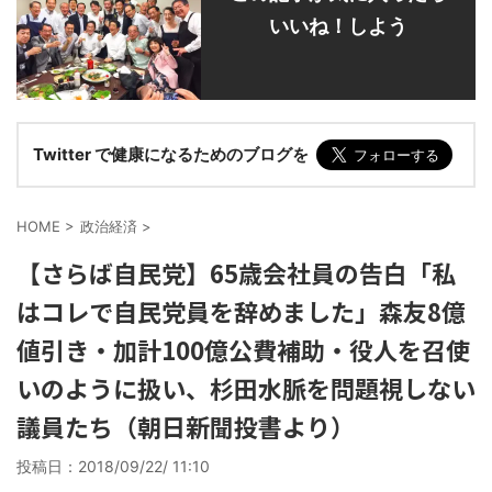
いいね！しよう
Twitter で健康になるためのブログを
HOME
>
政治経済
>
【さらば自民党】65歳会社員の告白「私
はコレで自民党員を辞めました」森友8億
値引き・加計100億公費補助・役人を召使
いのように扱い、杉田水脈を問題視しない
議員たち（朝日新聞投書より）
投稿日：
2018/09/22/ 11:10