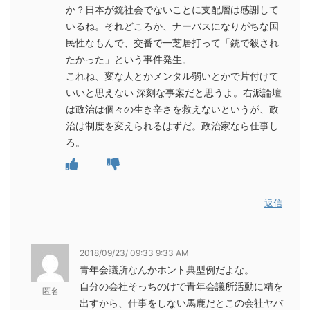
か？日本が銃社会でないことに支配層は感謝して
いるね。それどころか、ナーバスになりがちな国
民性なもんで、交番で一芝居打って「銃で殺され
たかった」という事件発生。
これね、変な人とかメンタル弱いとかで片付けて
いいと思えない 深刻な事案だと思うよ。右派論壇
は政治は個々の生き辛さを救えないというが、政
治は制度を変えられるはずだ。政治家なら仕事し
ろ。
返信
2018/09/23/ 09:33 9:33 AM
青年会議所なんかホント典型例だよな。
自分の会社そっちのけで青年会議所活動に精を
匿名
出すから、仕事をしない馬鹿だとこの会社ヤバ