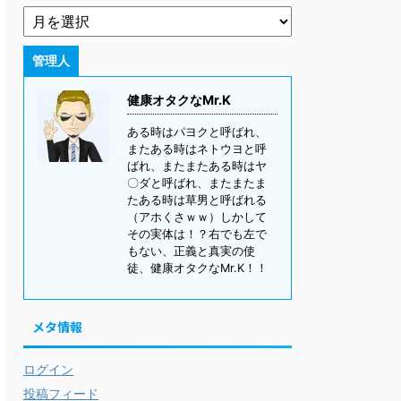
管理人
健康オタクなMr.K
ある時はパヨクと呼ばれ、
またある時はネトウヨと呼
ばれ、またまたある時はヤ
〇ダと呼ばれ、またまたま
たある時は草男と呼ばれる
（アホくさｗｗ）しかして
その実体は！？右でも左で
もない、正義と真実の使
徒、健康オタクなMr.K！！
メタ情報
ログイン
投稿フィード