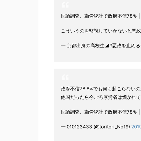
世論調査、勤労統計で政府不信78％ | 20
こういうのを監視していかないと悪政
— 京都出身の高校生◢#悪政を止める011
政府不信78.8%でも何も起こらない
他国だったら今ごろ厚労省は焼かれて
世論調査、勤労統計で政府不信78％ | 20
— 010123433 (@toritori_No19)
201