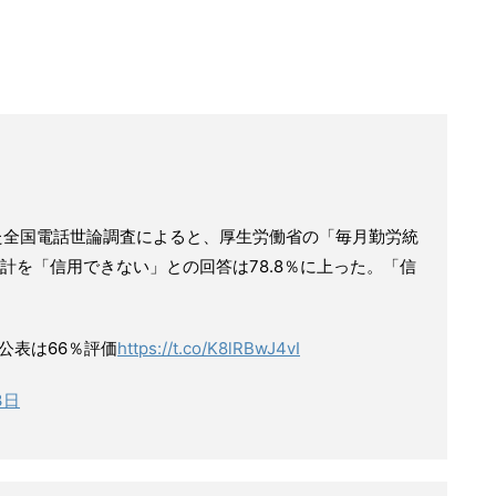
した全国電話世論調査によると、厚生労働省の「毎月勤労統
計を「信用できない」との回答は78.8％に上った。「信
公表は66％評価
https://t.co/K8lRBwJ4vI
3日