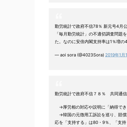
勤労統計で政府不信78％ 新元号4月
「毎月勤労統計」の不適切調査問題を
た。なのに安倍内閣支持率は1％増の4
— aoi sora (@4023Sora)
2019年1月
勤労統計で政府不信７８％ 共同通信
→厚労相の対応や説明に「納得できな
→韓国の元徴用工訴訟を巡り、賠償
応を「支持する」は80・9％、「支持