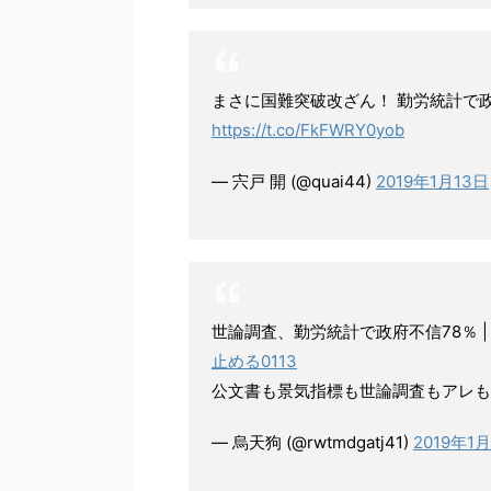
まさに国難突破改ざん！ 勤労統計で政
https://t.co/FkFWRY0yob
— 宍戸 開 (@quai44)
2019年1月13日
世論調査、勤労統計で政府不信78％ | 20
止める0113
公文書も景気指標も世論調査もアレも
— 烏天狗 (@rwtmdgatj41)
2019年1