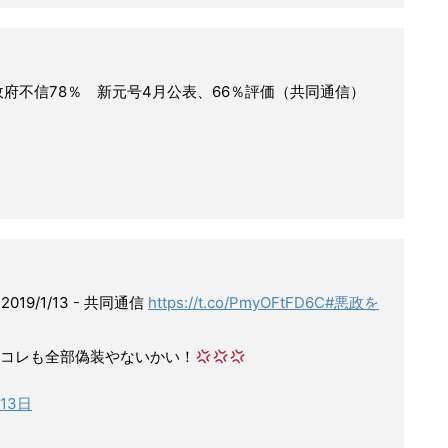
府不信78％ 新元号4月公表、66％評価（共同通信）
19/1/13 - 共同通信
https://t.co/PmyOFtFD6C
#悪政を
コレも全部偽装やないかい！
月13日