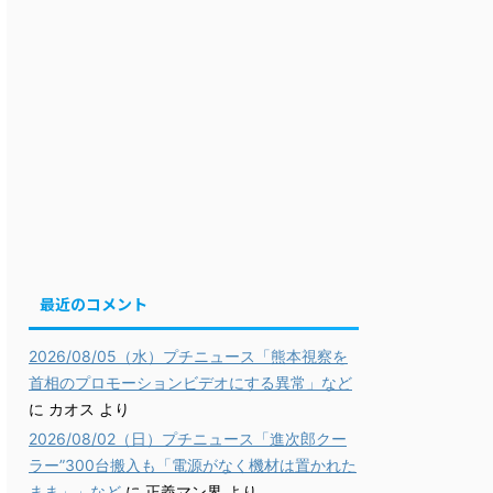
最近のコメント
2026/08/05（水）プチニュース「熊本視察を
首相のプロモーションビデオにする異常」など
に
カオス
より
2026/08/02（日）プチニュース「進次郎クー
ラー”300台搬入も「電源がなく機材は置かれた
まま」」など
に
正義マン界
より