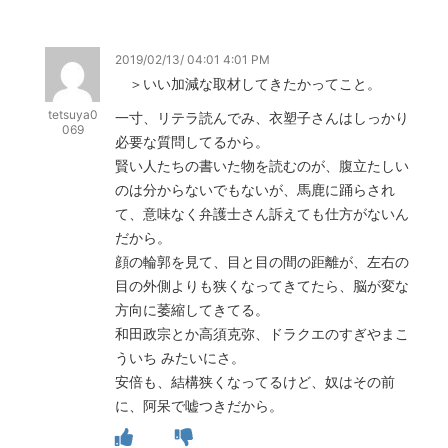
2019/02/13/ 04:01 4:01 PM
＞いい加減な取材してきたかってこと。
tetsuya0
一寸、リテラ読んでみ、衣塑子さんはしっかり
069
必要な質問してるから。
賢い人たちの書いた物を読むのが、腹立たしい
のは分からないでもないが、馬鹿に踊らされ
て、意味なく弁護士さん訴えても仕方がないん
だから。
顔の輪郭を見て、目と目の間の距離が、左右の
目の外側よりも狭くなってきてたら、脳が変な
方向に萎縮してきてる。
和田政宗とか高須克弥、ドラクエのすぎやまこ
ういち みたいにさ。
安倍も、結構狭くなってるけど、奴はその前
に、阿呆で嘘つきだから。