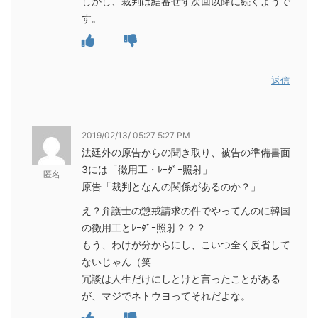
しかし、裁判は結審せず次回以降に続くようで
す。
返信
2019/02/13/ 05:27 5:27 PM
法廷外の原告からの聞き取り、被告の準備書面
3には「徴用工・ﾚｰﾀﾞｰ照射」
匿名
原告「裁判となんの関係があるのか？」
え？弁護士の懲戒請求の件でやってんのに韓国
の徴用工とﾚｰﾀﾞｰ照射？？？
もう、わけが分からにし、こいつ全く反省して
ないじゃん（笑
冗談は人生だけにしとけと言ったことがある
が、マジでネトウヨってそれだよな。