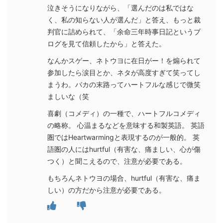
泣きそうになりながら、「選んだのは私ではな
く、私の知らない人が選んだ」と答え、もっと裁
判官に詰められて、「余命三年時事日記というブ
ログを見て信頼したから」と答えた。
なんかスゲー、ネトウヨに在日がー！を煽られて
参加したら涙目とか、ネタが高度すぎて笑ってし
まうわ。バカの末路ってハートフルな感じで微笑
ましいな（笑
喜劇（コメディ）の一種で、ハートフルコメディ
の略称。 心温まるなどを意味する和製英語。 英語
圏ではHeartwarmingと表現するのが一般的。 英
語圏の人にはhurtful（有害な、痛ましい、心が傷
つく）と聞こえるので、注意が必要である。
もちろんネトウヨの場合、hurtful（有害な、痛ま
しい）の方だから注意が必要である。