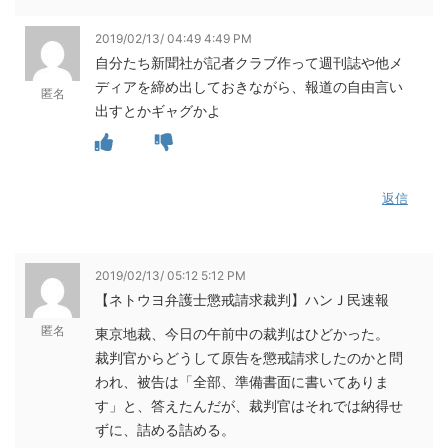
2019/02/13/ 04:49 4:49 PM
自分たち新聞社が記者クラブ作って週刊誌や他メ
ディアを締め出しておきながら、報道の自由言い
匿名
出すとかギャグかよ
返信
2019/02/13/ 05:12 5:12 PM
【ネトウヨ弁護士懲戒請求裁判】ハンＪ民速報
匿名
東京地裁、今日の午前中の裁判はひどかった。
裁判官からどうして原告を懲戒請求したのかと問
われ、被告は「全部、準備書面に書いてありま
す」と、答えたんだが、裁判官はそれでは納得せ
ずに、詰める詰める。