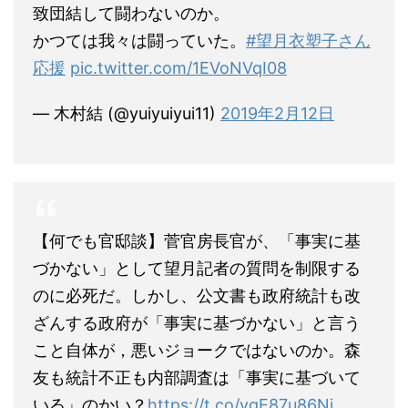
致団結して闘わないのか。
かつては我々は闘っていた。
#望月衣塑子さん
応援
pic.twitter.com/1EVoNVqI08
— 木村結 (@yuiyuiyui11)
2019年2月12日
【何でも官邸談】菅官房長官が、「事実に基
づかない」として望月記者の質問を制限する
のに必死だ。しかし、公文書も政府統計も改
ざんする政府が「事実に基づかない」と言う
こと自体が，悪いジョークではないのか。森
友も統計不正も内部調査は「事実に基づいて
いる」のかい？
https://t.co/vgE87u86Nj