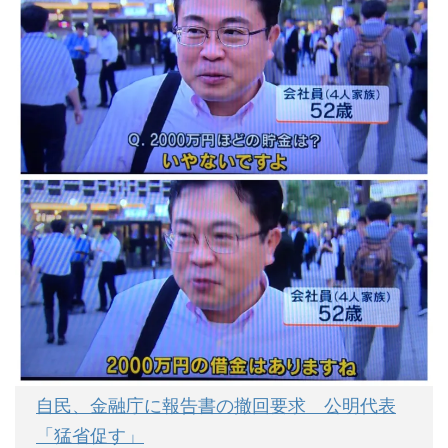
自民、金融庁に報告書の撤回要求 公明代表
「猛省促す」