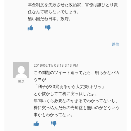
年金制度を失敗させた政治家、官僚は誰ひとり責
任なんて取らないでしょう。
酷い国だね日本。政府。
返信
2019/06/11/ 03:13 3:13 PM
この問題のツイート追ってたら、明らかなバカ
ウヨが
匿名
「利子が33兆あるから大丈夫(キリッ」
とか抜かしてて机に突っ伏したよ。
年間いくら必要なのかまるでわかってないし、
株に突っ込んだ分の売却益も無いのがどういう
事かもわかってない。