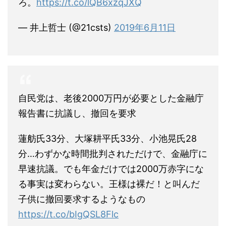
ろ。
https://t.co/lQB6xzqJXQ
— 井上哲士 (@21csts)
2019年6月11日
自民党は、老後2000万円が必要とした金融庁
報告書に抗議し、撤回を要求
蓮舫氏33分、大塚耕平氏33分、小池晃氏28
分…わずかな時間批判されただけで、金融庁に
早速抗議。でも年金だけでは2000万赤字にな
る事実は変わらない。王様は裸だ！と叫んだ
子供に撤回要求するようなもの
https://t.co/bIgQSL8Flc