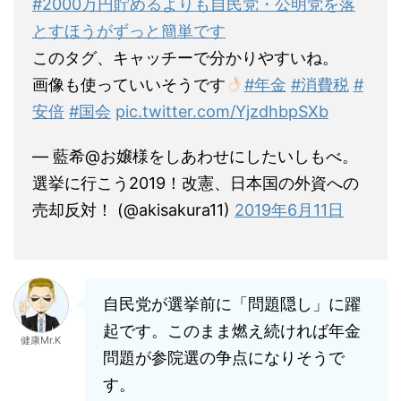
#2000万円貯めるよりも自民党・公明党を落
とすほうがずっと簡単です
このタグ、キャッチーで分かりやすいね。
画像も使っていいそうです
#年金
#消費税
#
安倍
#国会
pic.twitter.com/YjzdhbpSXb
— 藍希@お嬢様をしあわせにしたいしもべ。
選挙に行こう2019！改憲、日本国の外資への
売却反対！ (@akisakura11)
2019年6月11日
自民党が選挙前に「問題隠し」に躍
起です。このまま燃え続ければ年金
健康Mr.K
問題が参院選の争点になりそうで
す。