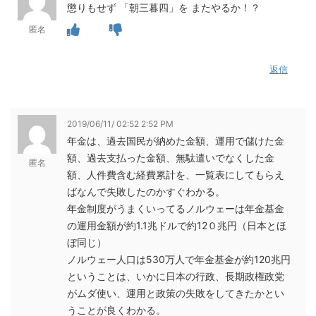
懲りもせず 「朝三暮四」を またやるか！？
匿名
返信
2019/06/11/ 02:52 2:52 PM
年金は、過去国民が納めた金額、運用で儲けた金
額、過去支払った金額、無駄遣いでなくした金
匿名
額、人件費含む経費累計を、一覧表にしてもらえ
ばなんで失敗したのかすぐわかる。
年金制度がうまくいってるノルウェーは年金基金
の運用金額が約1.1兆ドルで約12０兆円（日本とほ
ぼ同じ）
ノルウェー人口は530万人で年金基金が約120兆円
ということは、いかに日本の行政、長期政権政党
がムダ使い、運用と政策の失敗をしてきたかとい
うことが良くわかる。