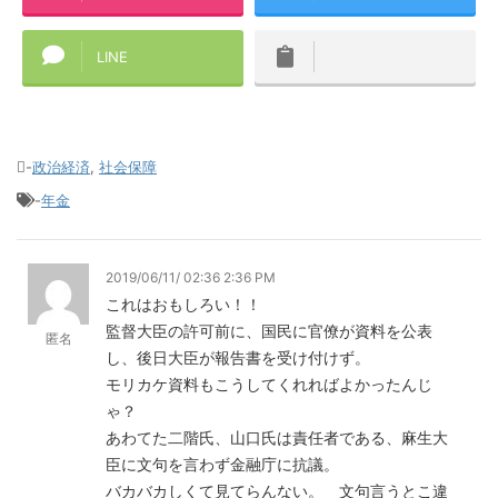
LINE
-
政治経済
,
社会保障
-
年金
2019/06/11/ 02:36 2:36 PM
これはおもしろい！！
監督大臣の許可前に、国民に官僚が資料を公表
匿名
し、後日大臣が報告書を受け付けず。
モリカケ資料もこうしてくれればよかったんじ
ゃ？
あわてた二階氏、山口氏は責任者である、麻生大
臣に文句を言わず金融庁に抗議。
バカバカしくて見てらんない。 文句言うとこ違