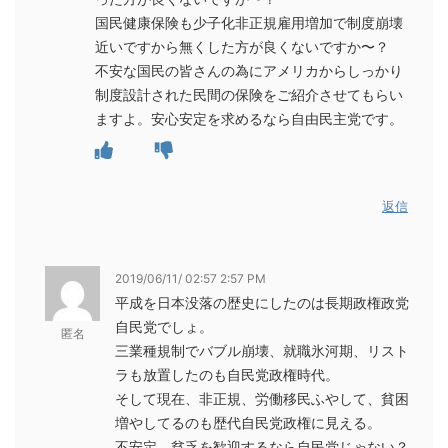
国民健康保険も少子化非正規雇用増加で制度崩壊
近いですから無くした方が良くないですか〜？
不安な国民の皆さんの為にアメリカからしっかり
制度設計された民間の保険をご紹介させてもらい
ますよ。安心安定を求めるなら自由民主党です。
返信
2019/06/11/ 02:57 2:57 PM
平成を日本没落の歴史にしたのは長期政権政党
自民党でしょ。
匿名
三業種規制でバブル崩壊、就職氷河期、リスト
ラも放置したのも自民党政権時代。
そして現在、非正規、労働移民ふやして、貧困
増やしてるのも歴代自民党政権に見える。
不安定、貧乏を歓迎するなら自民党じゃない？