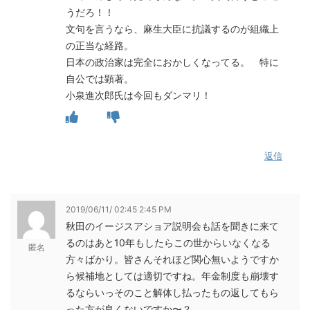
うだろ！！
文句を言うなら、麻生大臣に抗議するのが組織上
の正当な経路。
日本の政治家は完全におかしくなってる。 特に
自公では顕著。
小泉進次郎氏は今回もダンマリ！
返信
2019/06/11/ 02:45 2:45 PM
秋田のイージスアショア説明会も話を聞きに来て
るのはあと10年もしたらこの世からいなくなる
匿名
方々ばかり。皆さんそれほど関心無いようですか
ら候補地としては適切ですね。年金制度も崩壊す
るならいっそのこと解体し払ったもの返してもら
った方が良くないですか〜？