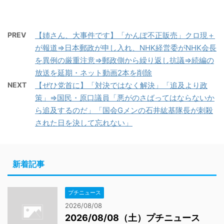
PREV
【姉さん、大事件です】「かんぽ不正販売」クロ現＋
が報道⇒日本郵政が申し入れ、NHK経営委がNHK会長
を異例の厳重注意⇒郵政側から繰り返し抗議⇒続編の
放送を延期・ネット動画2本を削除
NEXT
【ぜひ党首に】「対決ではなく解決」「追及より政
策」⇒国民・原口議員「悪がのさばってはならないか
ら追及するのだ」「国会Gメンの石井紘基隊長が刺殺
された日を決して忘れない」
新着記事
プチニュース
2026/08/08
2026/08/08（土）プチニュース