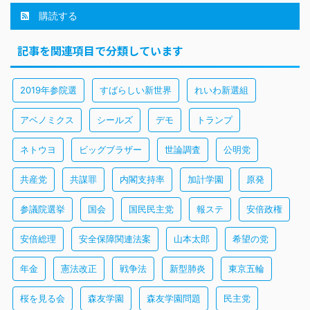
購読する
記事を関連項目で分類しています
2019年参院選
すばらしい新世界
れいわ新選組
アベノミクス
シールズ
デモ
トランプ
ネトウヨ
ビッグブラザー
世論調査
公明党
共産党
共謀罪
内閣支持率
加計学園
原発
参議院選挙
国会
国民民主党
報ステ
安倍政権
安倍総理
安全保障関連法案
山本太郎
希望の党
年金
憲法改正
戦争法
新型肺炎
東京五輪
桜を見る会
森友学園
森友学園問題
民主党