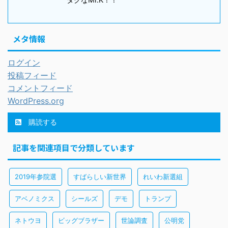
メタ情報
ログイン
投稿フィード
コメントフィード
WordPress.org
購読する
記事を関連項目で分類しています
2019年参院選
すばらしい新世界
れいわ新選組
アベノミクス
シールズ
デモ
トランプ
ネトウヨ
ビッグブラザー
世論調査
公明党