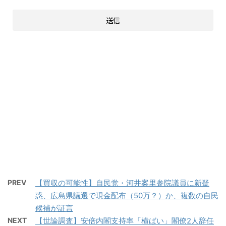
PREV
【買収の可能性】自民党・河井案里参院議員に新疑
惑、広島県議選で現金配布（50万？）か、複数の自民
候補が証言
NEXT
【世論調査】安倍内閣支持率「横ばい」閣僚2人辞任