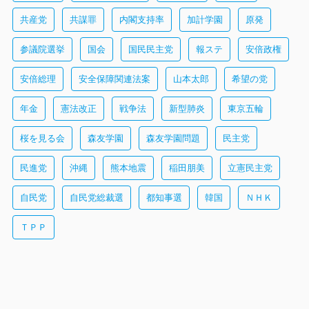
共産党
共謀罪
内閣支持率
加計学園
原発
参議院選挙
国会
国民民主党
報ステ
安倍政権
安倍総理
安全保障関連法案
山本太郎
希望の党
年金
憲法改正
戦争法
新型肺炎
東京五輪
桜を見る会
森友学園
森友学園問題
民主党
民進党
沖縄
熊本地震
稲田朋美
立憲民主党
自民党
自民党総裁選
都知事選
韓国
ＮＨＫ
ＴＰＰ