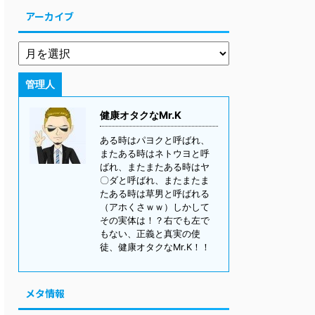
アーカイブ
管理人
健康オタクなMr.K
ある時はパヨクと呼ばれ、
またある時はネトウヨと呼
ばれ、またまたある時はヤ
〇ダと呼ばれ、またまたま
たある時は草男と呼ばれる
（アホくさｗｗ）しかして
その実体は！？右でも左で
もない、正義と真実の使
徒、健康オタクなMr.K！！
メタ情報