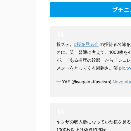
プチニ
報ステ。
#桜を見る会
の招待者名簿を
オに。笑 普通に考えて、1000枚
が、「ある省庁の幹部」から「シュレ
メントをとってくる周到さ。笑
pic.t
— YAF (@yagainstfascism)
Novembe
ヤクザの収入源になっていた桜を見る
1000枚以上は偽造招待状。