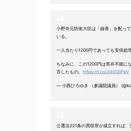
小野寺元防衛大臣は「線香」を配って
いる。
一人当たり1200円であっても安倍
ちなみに、この1200円は答弁不能
言したもの。
https://t.co/JjXiO2lPeV
— 小西ひろゆき （参議院議員） (@konis
公選法221条の買収罪が成立すれば