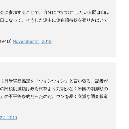
に参加することで、自分に “箔づけ” したい人間は山ほ
口になって、そうした連中に偽造招待状を売りさばいて
rtV4D)
November 21, 2019
ま日米貿易協定を「ウィンウィン」と言い張る。記者が
の関税削減額は政府試算より九割少なく米国の削減額の
」の不平等条約だったのだ。ウソを暴く立派な調査報道
22, 2019