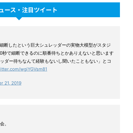
ュース・注目ツイート
細断したという巨大シュレッダーの実物大模型がスタジ
を40秒で細断できるのに順番待ちとかありえないと思います
ッダー待ちなんて経験もないし聞いたこともない」とコ
witter.com/wgiYGVsm81
r 21, 2019
会。