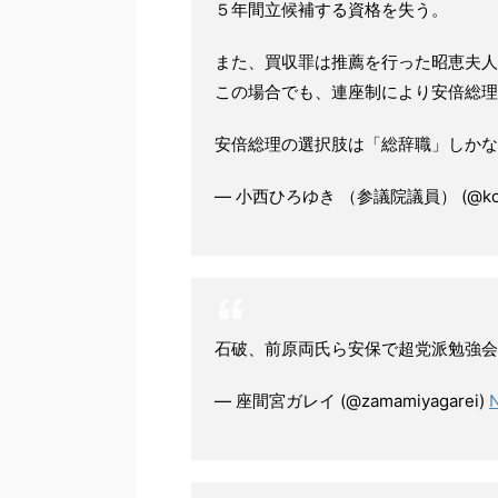
５年間立候補する資格を失う。
また、買収罪は推薦を行った昭恵夫人
この場合でも、連座制により安倍総理
安倍総理の選択肢は「総辞職」しか
— 小西ひろゆき （参議院議員） (@konis
石破、前原両氏ら安保で超党派勉強会発
— 座間宮ガレイ (@zamamiyagarei)
N