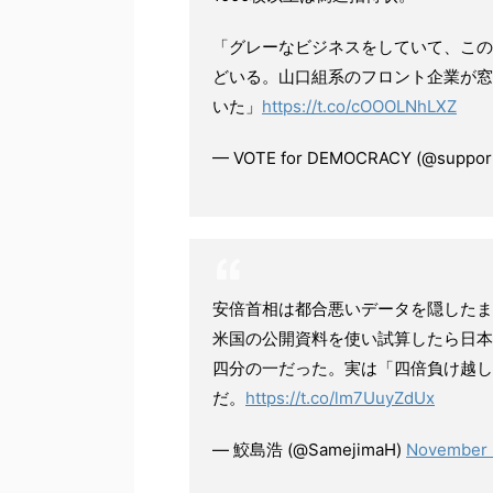
「グレーなビジネスをしていて、この会
どいる。山口組系のフロント企業が窓
いた」
https://t.co/cOOOLNhLXZ
— VOTE for DEMOCRACY (@suppo
安倍首相は都合悪いデータを隠したま
米国の公開資料を使い試算したら日本
四分の一だった。実は「四倍負け越し
だ。
https://t.co/lm7UuyZdUx
— 鮫島浩 (@SamejimaH)
November 