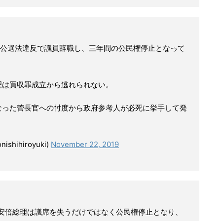
公選法違反で議員辞職し、三年間の公民権停止となって
総理は買収罪成立から逃れられない。
になった菅長官への忖度から政府参考人が必死に挙手して発
hihiroyuki)
November 22, 2019
、安倍総理は議席を失うだけではなく公民権停止となり、