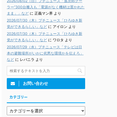
2026/08/02（日）プチニュース「進次郎クー
ラー”300台搬入も「電源がなく機材は置かれた
まま」」など
に
正義マン界
より
2026/07/30（木）プチニュース「ひろゆき新
党ができるらしい」など
に
アイロン
より
2026/07/30（木）プチニュース「ひろゆき新
党ができるらしい」など
に
ワロタ
より
2026/07/29（水）プチニュース「テレビは日
本の避難場所がいかに劣悪な環境かを伝えろ」
など
に
レバニラ
より
お問い合わせ
カテゴリー