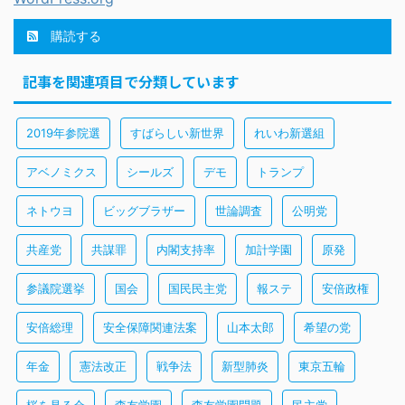
購読する
記事を関連項目で分類しています
2019年参院選
すばらしい新世界
れいわ新選組
アベノミクス
シールズ
デモ
トランプ
ネトウヨ
ビッグブラザー
世論調査
公明党
共産党
共謀罪
内閣支持率
加計学園
原発
参議院選挙
国会
国民民主党
報ステ
安倍政権
安倍総理
安全保障関連法案
山本太郎
希望の党
年金
憲法改正
戦争法
新型肺炎
東京五輪
桜を見る会
森友学園
森友学園問題
民主党