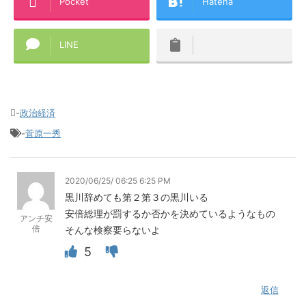
Pocket
Hatena
LINE
-
政治経済
-
菅原一秀
2020/06/25/ 06:25 6:25 PM
黒川辞めても第２第３の黒川いる
安倍総理が罰するか否かを決めているようなもの
アンチ安
倍
そんな検察要らないよ
5
返信