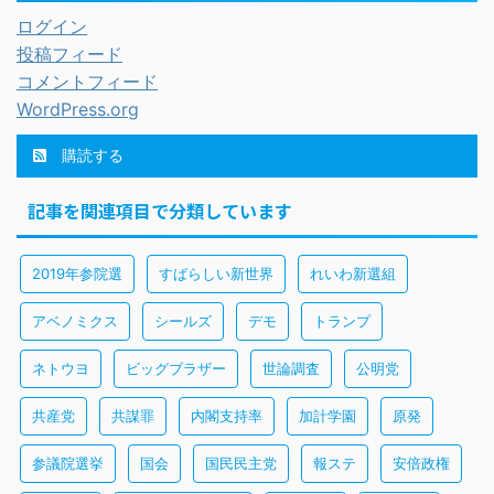
ログイン
投稿フィード
コメントフィード
WordPress.org
購読する
記事を関連項目で分類しています
2019年参院選
すばらしい新世界
れいわ新選組
アベノミクス
シールズ
デモ
トランプ
ネトウヨ
ビッグブラザー
世論調査
公明党
共産党
共謀罪
内閣支持率
加計学園
原発
参議院選挙
国会
国民民主党
報ステ
安倍政権