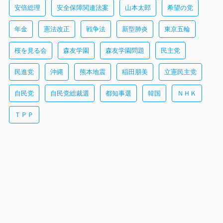
安倍総理
安全保障関連法案
山本太郎
希望の党
年金
憲法改正
戦争法
新型肺炎
東京五輪
桜を見る会
森友学園
森友学園問題
民主党
民進党
沖縄
熊本地震
稲田朋美
立憲民主党
自民党
自民党総裁選
都知事選
韓国
ＮＨＫ
ＴＰＰ