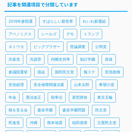
記事を関連項目で分類しています
2019年参院選
すばらしい新世界
れいわ新選組
アベノミクス
シールズ
デモ
トランプ
ネトウヨ
ビッグブラザー
世論調査
公明党
共産党
共謀罪
内閣支持率
加計学園
原発
参議院選挙
国会
国民民主党
報ステ
安倍政権
安倍総理
安全保障関連法案
山本太郎
希望の党
年金
憲法改正
戦争法
新型肺炎
東京五輪
桜を見る会
森友学園
森友学園問題
民主党
民進党
沖縄
熊本地震
稲田朋美
立憲民主党