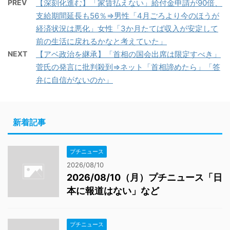
PREV
【深刻化進む】「家賃払えない」給付金申請が90倍、
支給期間延長も56％⇒男性「4月ごろより今のほうが
経済状況は悪化」女性「3か月たてば収入が安定して
前の生活に戻れるかなと考えていた」
NEXT
【アベ政治を継承】「首相の国会出席は限定すべき」
菅氏の発言に批判殺到⇒ネット「首相諦めたら」「答
弁に自信がないのか」
新着記事
プチニュース
2026/08/10
2026/08/10（月）プチニュース「日
本に報道はない」など
プチニュース