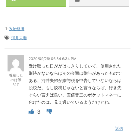
-
政治経済
-
河井夫妻
2020/09/26/ 06:34 6:34 PM
受け取った日ががはっきりしていて、使用された
形跡がないならばその金額は贈与があったもので
着服した
のは誰
ある。河井夫婦が贈与税を申告していないならば
だ？
脱税だ。もし脱税じゃないと言うならば、行き先
ぐらい言えば良い。安倍晋三のポケットマネーに
化けたのは、見え透いているようだけどね。
3
返信