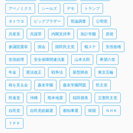
アベノミクス
シールズ
デモ
トランプ
ネトウヨ
ビッグブラザー
世論調査
公明党
共産党
共謀罪
内閣支持率
加計学園
原発
参議院選挙
国会
国民民主党
報ステ
安倍政権
安倍総理
安全保障関連法案
山本太郎
希望の党
年金
憲法改正
戦争法
新型肺炎
東京五輪
桜を見る会
森友学園
森友学園問題
民主党
民進党
沖縄
熊本地震
稲田朋美
立憲民主党
自民党
自民党総裁選
都知事選
韓国
ＮＨＫ
ＴＰＰ