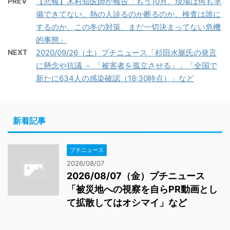
PREV
【悲報】木村知医師が報告「もう10月。現場は何も準
備できてない。熱の人診るのか断るのか、検査は誰に
するのか、この冬の対策、まだ一切決まってない危機
的事態」
NEXT
2020/09/26（土）プチニュース「杉田水脈氏の発言
に懸念や抗議 － 「被害者を孤立させる」」「全国で
新たに634人の感染確認（18:30時点）」など
新着記事
プチニュース
2026/08/07
2026/08/07（金）プチニュース
「被災地への視察を自らPR動画とし
て拡散してはオシマイ」など