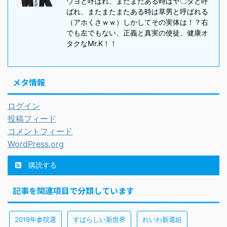
ウヨと呼ばれ、またまたある時はヤ〇ダと呼
ばれ、またまたまたある時は草男と呼ばれる
（アホくさｗｗ）しかしてその実体は！？右
でも左でもない、正義と真実の使徒、健康オ
タクなMr.K！！
メタ情報
ログイン
投稿フィード
コメントフィード
WordPress.org
購読する
記事を関連項目で分類しています
2019年参院選
すばらしい新世界
れいわ新選組