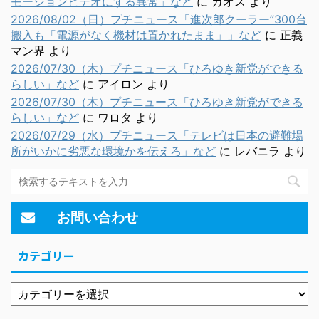
モーションビデオにする異常」など
に
カオス
より
2026/08/02（日）プチニュース「進次郎クーラー”300台
搬入も「電源がなく機材は置かれたまま」」など
に
正義
マン界
より
2026/07/30（木）プチニュース「ひろゆき新党ができる
らしい」など
に
アイロン
より
2026/07/30（木）プチニュース「ひろゆき新党ができる
らしい」など
に
ワロタ
より
2026/07/29（水）プチニュース「テレビは日本の避難場
所がいかに劣悪な環境かを伝えろ」など
に
レバニラ
より
お問い合わせ
カテゴリー