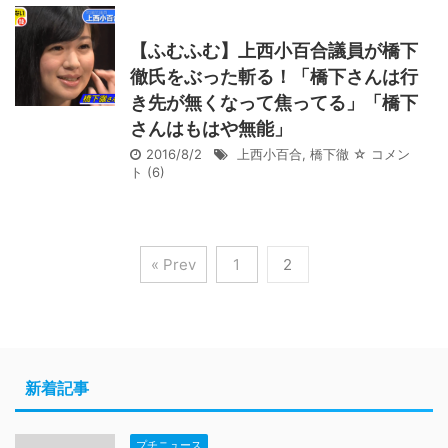
【ふむふむ】上西小百合議員が橋下
徹氏をぶった斬る！「橋下さんは行
き先が無くなって焦ってる」「橋下
さんはもはや無能」
2016/8/2
上西小百合
,
橋下徹
☆ コメン
ト
(6)
« Prev
1
2
新着記事
プチニュース