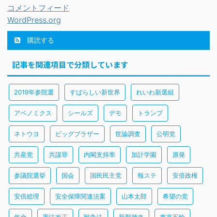
コメントフィード
WordPress.org
購読する
記事を関連項目で分類しています
2019年参院選
すばらしい新世界
れいわ新選組
アベノミクス
シールズ
デモ
トランプ
ネトウヨ
ビッグブラザー
世論調査
公明党
共産党
共謀罪
内閣支持率
加計学園
原発
参議院選挙
国会
国民民主党
報ステ
安倍政権
安倍総理
安全保障関連法案
山本太郎
希望の党