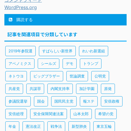
コメントフィード
WordPress.org
購読する
記事を関連項目で分類しています
2019年参院選
すばらしい新世界
れいわ新選組
アベノミクス
シールズ
デモ
トランプ
ネトウヨ
ビッグブラザー
世論調査
公明党
共産党
共謀罪
内閣支持率
加計学園
原発
参議院選挙
国会
国民民主党
報ステ
安倍政権
安倍総理
安全保障関連法案
山本太郎
希望の党
年金
憲法改正
戦争法
新型肺炎
東京五輪