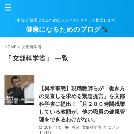
”本当に”健康になるためにシンクタンクとして提言します。
健康になるためのブログ
HOME
>
文部科学省
「 文部科学省 」 一覧
【異常事態】現職教師らが「働き方
の見直しを求める緊急提言」を文部
科学省に提出！「月２００時間残業
している教頭が、他の職員の健康管
理をできるわけがない」
2017/11/9
教師
,
文部科学省
☆ コメン
ト
(18)