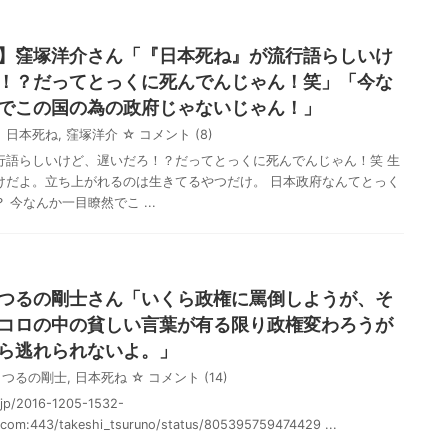
】窪塚洋介さん「『日本死ね』が流行語らしいけ
！？だってとっくに死んでんじゃん！笑」「今な
でこの国の為の政府じゃないじゃん！」
日本死ね
,
窪塚洋介
☆ コメント
(8)
行語らしいけど、遅いだろ！？だってとっくに死んでんじゃん！笑 生
けだよ。立ち上がれるのは生きてるやつだけ。 日本政府なんてとっく
 今なんか一目瞭然でこ ...
つるの剛士さん「いくら政権に罵倒しようが、そ
コロの中の貧しい言葉が有る限り政権変わろうが
ら逃れられないよ。」
つるの剛士
,
日本死ね
☆ コメント
(14)
.jp/2016-1205-1532-
r.com:443/takeshi_tsuruno/status/805395759474429 ...