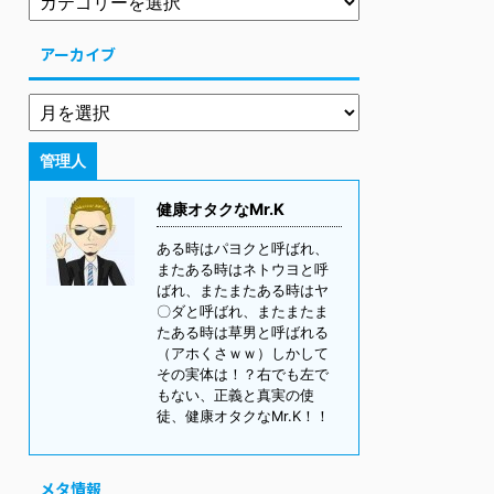
アーカイブ
管理人
健康オタクなMr.K
ある時はパヨクと呼ばれ、
またある時はネトウヨと呼
ばれ、またまたある時はヤ
〇ダと呼ばれ、またまたま
たある時は草男と呼ばれる
（アホくさｗｗ）しかして
その実体は！？右でも左で
もない、正義と真実の使
徒、健康オタクなMr.K！！
メタ情報