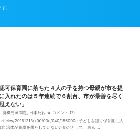
ます。
認可保育園に落ちた４人の子を持つ母親が市を提
に入れたのは５年連続で６割台、市が最善を尽く
思えない」
待機児童問題
,
日本死ね
☆ コメント
(7)
i.jp/articles/20161213/k00/00e/040/156000c 子どもを認可保育園に入
自治体が責務を果たしていないためだとして、東京 ...