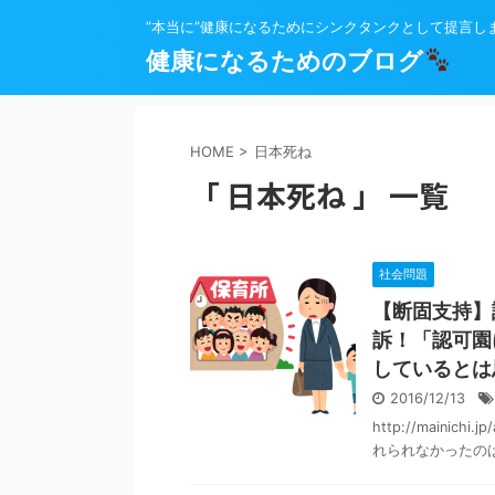
”本当に”健康になるためにシンクタンクとして提言し
健康になるためのブログ
HOME
>
日本死ね
「 日本死ね 」 一覧
社会問題
【断固支持】
訴！「認可園
しているとは
2016/12/13
http://mainich
れられなかったのは