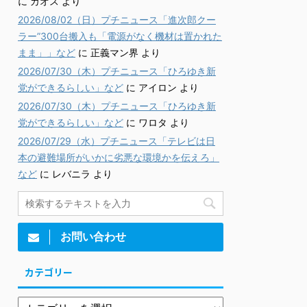
に
カオス
より
2026/08/02（日）プチニュース「進次郎クー
ラー”300台搬入も「電源がなく機材は置かれた
まま」」など
に
正義マン界
より
2026/07/30（木）プチニュース「ひろゆき新
党ができるらしい」など
に
アイロン
より
2026/07/30（木）プチニュース「ひろゆき新
党ができるらしい」など
に
ワロタ
より
2026/07/29（水）プチニュース「テレビは日
本の避難場所がいかに劣悪な環境かを伝えろ」
など
に
レバニラ
より
お問い合わせ
カテゴリー