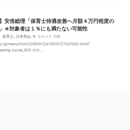
】安倍総理「保育士待遇改善へ月額４万円程度の
」⇒対象者は１％にも満たない可能性
保育士
,
日本死ね
☆ コメント
(14)
or.jp/news/html/20161012/k10010727321000.html?
ranking-social_003 その ...