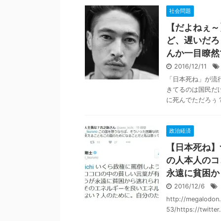
社会問題
【だよねぇ～
ど、遅いだろ
んか一目瞭然
2016/12/11
「日本死ね」が流
きてるのは国民だ
に死んでただろぅ？
政治経済
【日本死ね】
の人本人のコ
永遠に貧困か
2016/12/6
http://megalodon
53/https://twitte