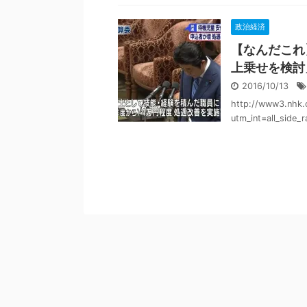
政治経済
【なんだこれ
上乗せを検討
2016/10/13
http://www3.nhk.
utm_int=all_side_