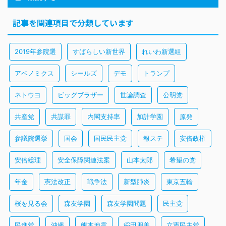
記事を関連項目で分類しています
2019年参院選
すばらしい新世界
れいわ新選組
アベノミクス
シールズ
デモ
トランプ
ネトウヨ
ビッグブラザー
世論調査
公明党
共産党
共謀罪
内閣支持率
加計学園
原発
参議院選挙
国会
国民民主党
報ステ
安倍政権
安倍総理
安全保障関連法案
山本太郎
希望の党
年金
憲法改正
戦争法
新型肺炎
東京五輪
桜を見る会
森友学園
森友学園問題
民主党
民進党
沖縄
熊本地震
稲田朋美
立憲民主党