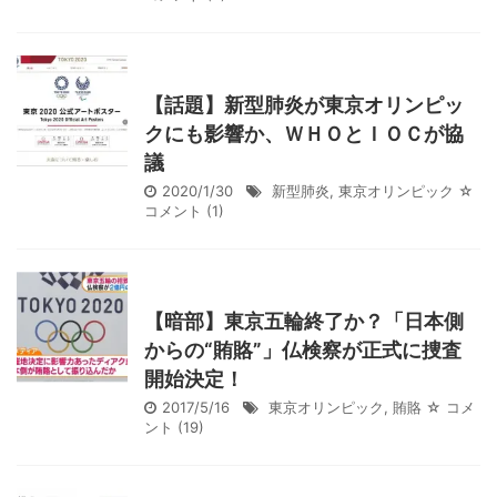
【話題】新型肺炎が東京オリンピッ
クにも影響か、ＷＨＯとＩＯＣが協
議
2020/1/30
新型肺炎
,
東京オリンピック
☆
コメント
(1)
【暗部】東京五輪終了か？「日本側
からの“賄賂”」仏検察が正式に捜査
開始決定！
2017/5/16
東京オリンピック
,
賄賂
☆ コメ
ント
(19)