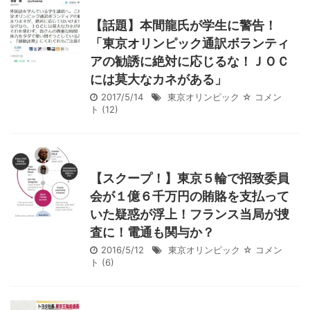
【話題】本間龍氏が学生に警告！
「東京オリンピック通訳ボランティ
アの勧誘に絶対に応じるな！ＪＯＣ
には莫大なカネがある」
2017/5/14
東京オリンピック
☆ コメン
ト
(12)
【スクープ！】東京５輪で招致委員
会が１億６千万円の賄賂を支払って
いた疑惑が浮上！フランス当局が捜
査に！電通も関与か？
2016/5/12
東京オリンピック
☆ コメン
ト
(6)