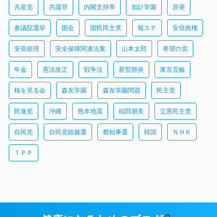
共産党
共謀罪
内閣支持率
加計学園
原発
参議院選挙
国会
国民民主党
報ステ
安倍政権
安倍総理
安全保障関連法案
山本太郎
希望の党
年金
憲法改正
戦争法
新型肺炎
東京五輪
桜を見る会
森友学園
森友学園問題
民主党
民進党
沖縄
熊本地震
稲田朋美
立憲民主党
自民党
自民党総裁選
都知事選
韓国
ＮＨＫ
ＴＰＰ