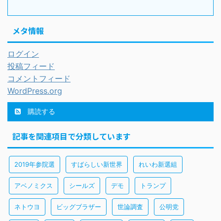
メタ情報
ログイン
投稿フィード
コメントフィード
WordPress.org
購読する
記事を関連項目で分類しています
2019年参院選
すばらしい新世界
れいわ新選組
アベノミクス
シールズ
デモ
トランプ
ネトウヨ
ビッグブラザー
世論調査
公明党