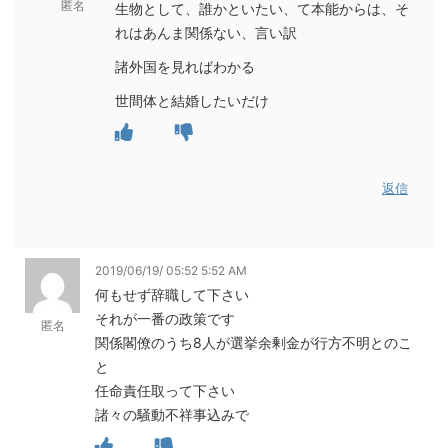
匿名
生物として、誰かといたい、て本能からは、そ
れはあんま関係ない、言い訳
諸外国を見ればわかる
世間体と結婚したいだけ
返信
2019/06/19/ 05:52 5:52 AM
何もせず辞職して下さい
それが一番の政策です
匿名
関係閣僚のうち8人が選挙余剰金が行方不明とのこ
と
任命責任取って下さい
諸々の騒動不祥事込みで