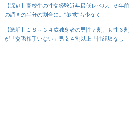
【深刻】高校生の性交経験近年最低レベル、６年前
の調査の半分の割合に。"欲求"も少なく
【激増】１８～３４歳独身者の男性７割、女性６割
が「交際相手いない」男女４割以上「性経験なし」