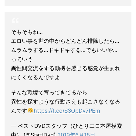
そもそもね…
エロい事を世の中からどんどん排除したら…
ムラムラする…ドキドキする…でもいいや…
っていう
異性間交流をする動機を感じる感覚が生まれ
にくくなるんですよ
そんな環境で育ってきてるから
異性を探すような行動さえも起こさなくなる
んです
https://t.co/S3OpDv7PEm
— ベストDVDスタッフ（ひとりエロ本屋模索
中） (@StaffDvd)
2019年6月18日