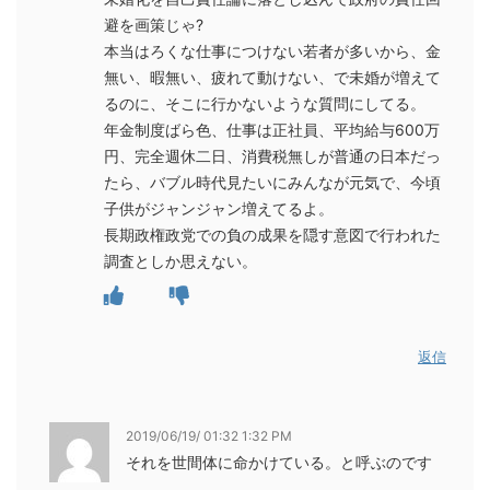
避を画策じゃ?
本当はろくな仕事につけない若者が多いから、金
無い、暇無い、疲れて動けない、で未婚が増えて
るのに、そこに行かないような質問にしてる。
年金制度ばら色、仕事は正社員、平均給与600万
円、完全週休二日、消費税無しが普通の日本だっ
たら、バブル時代見たいにみんなが元気で、今頃
子供がジャンジャン増えてるよ。
長期政権政党での負の成果を隠す意図で行われた
調査としか思えない。
返信
2019/06/19/ 01:32 1:32 PM
それを世間体に命かけている。と呼ぶのです