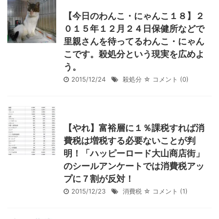
【今日のわんこ・にゃんこ１８】２
０１５年１２月２４日保健所などで
里親さんを待ってるわんこ・にゃん
こです。殺処分という現実を広めよ
う。
2015/12/24
殺処分
☆ コメント
(0)
【やれ】富裕層に１％課税すれば消
費税は増税する必要ないことが判
明！「ハッピーロード大山商店街」
のシールアンケートでは消費税アッ
プに７割が反対！
2015/12/23
消費税
☆ コメント
(1)