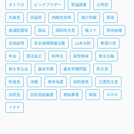
ネトウヨ
ビッグブラザー
世論調査
公明党
共産党
共謀罪
内閣支持率
加計学園
原発
参議院選挙
国会
国民民主党
報ステ
安倍政権
安倍総理
安全保障関連法案
山本太郎
希望の党
年金
憲法改正
戦争法
新型肺炎
東京五輪
桜を見る会
森友学園
森友学園問題
民主党
民進党
沖縄
熊本地震
稲田朋美
立憲民主党
自民党
自民党総裁選
都知事選
韓国
ＮＨＫ
ＴＰＰ