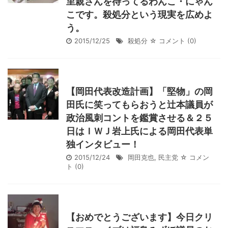
里親さんを待ってるわんこ・にゃん
こです。殺処分という現実を広めよ
う。
2015/12/25
殺処分
☆ コメント
(0)
【岡田代表改造計画】「堅物」の岡
田氏に笑ってもらおうと辻本議員が
政治風刺コントを鑑賞させる＆２５
日はＩＷＪ岩上氏による岡田代表単
独インタビュー！
2015/12/24
岡田克也
,
民主党
☆ コメン
ト
(0)
【おめでとうございます】今日クリ