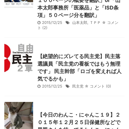
１００ページの概要を翻訳」or「山
本太郎事務所「医薬品」と「ISD条
項」５０ページ分を翻訳」
2015/12/25
山本太郎
,
ＴＰＰ
☆ コメン
ト
(2)
【絶望的にズレてる民主党】民主落
選議員「民主党の看板ではもう無理
です」 民主幹部「ロゴを変えれば人
気でるかも」
2015/12/25
民主党
☆ コメント
(0)
【今日のわんこ・にゃんこ１９】２
０１５年１２月２５日保健所などで