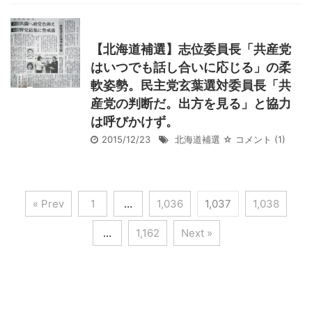
【北海道補選】志位委員長「共産党
はいつでも話し合いに応じる」の柔
軟姿勢。民主党玄葉選対委員長「共
産党の判断だ。出方を見る」と協力
は呼びかけず。
2015/12/23
北海道補選
☆ コメント
(1)
« Prev
1
…
1,036
1,037
1,038
…
1,162
Next »