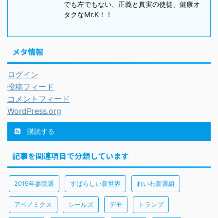
でも左でもない、正義と真実の使徒、健康オ
タクなMr.K！！
メタ情報
ログイン
投稿フィード
コメントフィード
WordPress.org
購読する
記事を関連項目で分類しています
2019年参院選
すばらしい新世界
れいわ新選組
アベノミクス
シールズ
デモ
トランプ