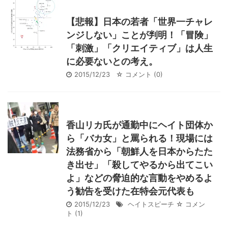
【悲報】日本の若者「世界一チャレ
ンジしない」ことが判明！「冒険」
「刺激」「クリエイティブ」は人生
に必要ないとの考え。
2015/12/23
☆ コメント
(0)
香山リカ氏が通勤中にヘイト団体か
ら「バカ女」と罵られる！現場には
法務省から「朝鮮人を日本からたた
き出せ」「殺してやるから出てこい
よ」などの脅迫的な言動をやめるよ
う勧告を受けた在特会元代表も
2015/12/23
ヘイトスピーチ
☆ コメン
ト
(1)