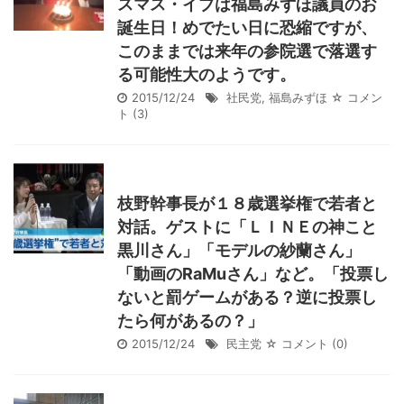
スマス・イブは福島みずほ議員のお
誕生日！めでたい日に恐縮ですが、
このままでは来年の参院選で落選す
る可能性大のようです。
2015/12/24
社民党
,
福島みずほ
☆ コメン
ト
(3)
枝野幹事長が１８歳選挙権で若者と
対話。ゲストに「ＬＩＮＥの神こと
黒川さん」「モデルの紗蘭さん」
「動画のRaMuさん」など。「投票し
ないと罰ゲームがある？逆に投票し
たら何があるの？」
2015/12/24
民主党
☆ コメント
(0)