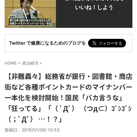
いいね！しよう
Twitter で健康になるためのブログを
HOME
>
政治経済
>
【非難轟々】総務省が銀行・図書館・商店
街など各種ポイントカードのマイナンバー
一本化を検討開始！国民「バカ言うな」
「狂ってる」「（ ﾟДﾟ） （つд⊂）ｺﾞｼｺﾞｼ
（；ﾟДﾟ） …！？」
投稿日：
2016/01/06/ 10:53