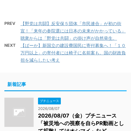
PREV
【野党は共闘】反安保５団体「市民連合」が初の街
宣！「来年の参院選には日本の未来がかかっている」
聴衆からは「野党は共闘」の掛け声が自然発生。
NEXT
【ばーか】新国立の建設費国民に寄付募集へ！「１０
万円以上」の寄付者には椅子に名前案も。国の財政負
担を減らしたい考え
新着記事
プチニュース
2026/08/07
2026/08/07（金）プチニュース
「被災地への視察を自らPR動画とし
て拡散してはオシマイ」など