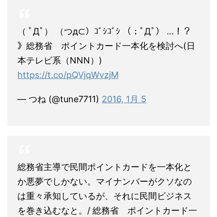
（ ﾟДﾟ） （つд⊂）ｺﾞｼｺﾞｼ （；ﾟДﾟ） …！？
》総務省 ポイントカード一本化を検討へ(日
本テレビ系（NNN）)
https://t.co/pQVjqWvzjM
— つね (@tune7711)
2016, 1月 5
総務省主導で民間ポイントカードを一本化と
か悪夢でしかない。マイナンバーがクソなの
は重々承知しているが、それに民間ビジネス
を巻き込むなと。/ 総務省 ポイントカード一