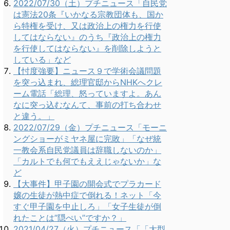
2022/07/30（土）プチニュース「自民党
は憲法20条『いかなる宗教団体も、国か
ら特権を受け、又は政治上の権力を行使
してはならない』のうち『政治上の権力
を行使してはならない』を削除しようと
している」など
【忖度強要】ニュース９で学術会議問題
を突っ込まれ、総理官邸からNHKへクレ
ーム電話「総理、怒っていますよ。あん
なに突っ込むなんて、事前の打ち合わせ
と違う。」
2022/07/29（金）プチニュース「モーニ
ングショーがミヤネ屋に完敗」「なぜ統
一教会系自民党議員は辞職しないのか」
「カルトでも何でもええじゃないか」な
ど
【大事件】甲子園の開会式でプラカード
嬢の生徒が熱中症で倒れる！ネット「今
すぐ甲子園を中止しろ」「女子生徒が倒
れたことは”隠ぺい”ですか？」
2021/04/27（火）プチニュース「「大型