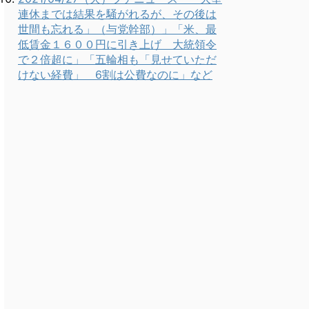
連休までは結果を騒がれるが、その後は
世間も忘れる」（与党幹部）」「米、最
低賃金１６００円に引き上げ 大統領令
で２倍超に」「五輪相も「見せていただ
けない経費」 6割は公費なのに」など