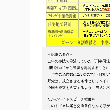
＝記事の要点＝
去年の参院で停滞していた「刑事司法
週明け4/11から審議を再開すること
（与党の議席数は2/3なので）今国
野党は、成立させる条件としてヘイト
今国会成立を約束するよう、与党に求
たかがヘイトスピーチ程度を、
このトドメ法案と交換条件なんて頭が