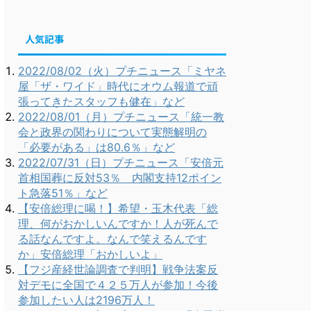
人気記事
2022/08/02（火）プチニュース「ミヤネ
屋「ザ・ワイド」時代にオウム報道で頑
張ってきたスタッフも健在」など
2022/08/01（月）プチニュース「統一教
会と政界の関わりについて実態解明の
「必要がある」は80.6％」など
2022/07/31（日）プチニュース「安倍元
首相国葬に反対53％ 内閣支持12ポイン
ト急落51％」など
【安倍総理に喝！】希望・玉木代表「総
理、何がおかしいんですか！人が死んで
る話なんですよ。なんで笑えるんです
か」安倍総理「おかしいよ」
【フジ産経世論調査で判明】戦争法案反
対デモに全国で４２５万人が参加！今後
参加したい人は2196万人！