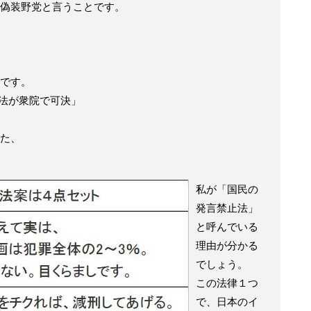
偽装野党と言うことです。
です。
法が衆院で可決」
た、
私が「国民の
発言禁止法」
と呼んでいる
理由が分かる
でしょう。
この法律１つ
で、日本のイ