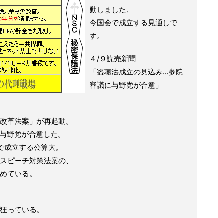
動しました。
今国会で成立する見通しで
す。
４/９読売新聞
「盗聴法成立の見込み…参院
審議に与野党が合意」
改革法案」が再起動。
に与野党が合意した。
会で成立する公算大。
スピーチ対策法案の、
めている。
狂っている。