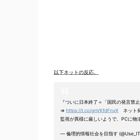
以下ネットの反応。
『ついに日本終了＝「国民の発言禁止
⇒
https://t.co/gnVKfdFnvX
ネット発
監視が異様に厳しいようで、PCに物
— 倫理的情報社会を目指す (@Use_IT_e