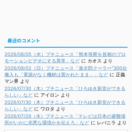
最近のコメント
2026/08/05（水）プチニュース「熊本視察を首相のプロ
モーションビデオにする異常」など
に
カオス
より
2026/08/02（日）プチニュース「進次郎クーラー”300台
搬入も「電源がなく機材は置かれたまま」」など
に
正義
マン界
より
2026/07/30（木）プチニュース「ひろゆき新党ができる
らしい」など
に
アイロン
より
2026/07/30（木）プチニュース「ひろゆき新党ができる
らしい」など
に
ワロタ
より
2026/07/29（水）プチニュース「テレビは日本の避難場
所がいかに劣悪な環境かを伝えろ」など
に
レバニラ
より