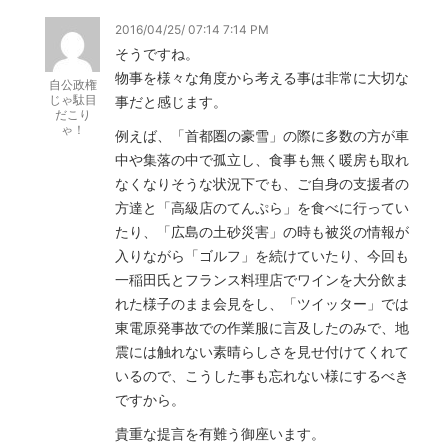
2016/04/25/ 07:14 7:14 PM
そうですね。
物事を様々な角度から考える事は非常に大切な
自公政権
じゃ駄目
事だと感じます。
だこり
ゃ！
例えば、「首都圏の豪雪」の際に多数の方が車
中や集落の中で孤立し、食事も無く暖房も取れ
なくなりそうな状況下でも、ご自身の支援者の
方達と「高級店のてんぷら」を食べに行ってい
たり、「広島の土砂災害」の時も被災の情報が
入りながら「ゴルフ」を続けていたり、今回も
一稲田氏とフランス料理店でワインを大分飲ま
れた様子のまま会見をし、「ツイッター」では
東電原発事故での作業服に言及したのみで、地
震には触れない素晴らしさを見せ付けてくれて
いるので、こうした事も忘れない様にするべき
ですから。
貴重な提言を有難う御座います。