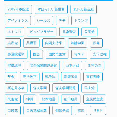
2019年参院選
すばらしい新世界
れいわ新選組
アベノミクス
シールズ
デモ
トランプ
ネトウヨ
ビッグブラザー
世論調査
公明党
共産党
共謀罪
内閣支持率
加計学園
原発
参議院選挙
国会
国民民主党
報ステ
安倍政権
安倍総理
安全保障関連法案
山本太郎
希望の党
年金
憲法改正
戦争法
新型肺炎
東京五輪
桜を見る会
森友学園
森友学園問題
民主党
民進党
沖縄
熊本地震
稲田朋美
立憲民主党
自民党
自民党総裁選
都知事選
韓国
ＮＨＫ