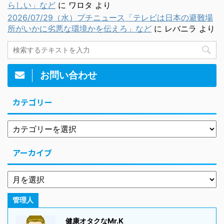
らしい」など
に
ワロタ
より
2026/07/29（水）プチニュース「テレビは日本の避難場
所がいかに劣悪な環境かを伝えろ」など
に
レバニラ
より
お問い合わせ
カテゴリー
アーカイブ
管理人
健康オタクなMr.K