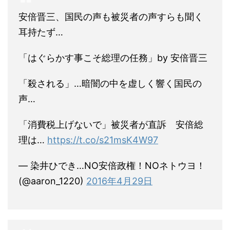
安倍晋三、国民の声も被災者の声すらも聞く
耳持たず…
「はぐらかす事こそ総理の任務」by 安倍晋三
「殺される」…暗闇の中を虚しく響く国民の
声…
「消費税上げないで」被災者が直訴 安倍総
理は…
https://t.co/s21msK4W97
— 染井ひでき…NO安倍政権！NOネトウヨ！
(@aaron_1220)
2016年4月29日