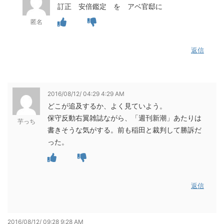
訂正 安倍鑑定 を アベ官邸に
匿名
返信
2016/08/12/ 04:29 4:29 AM
どこが追及するか、よく見ていよう。
保守反動右翼雑誌ながら、「週刊新潮」あたりは
芋っち
書きそうな気がする。前も稲田と裁判して勝訴だ
った。
返信
2016/08/12/ 09:28 9:28 AM