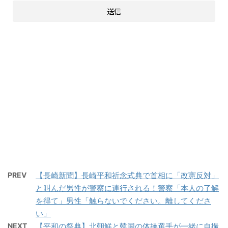
PREV
【長崎新聞】長崎平和祈念式典で首相に「改憲反対」
と叫んだ男性が警察に連行される！警察「本人の了解
を得て」男性「触らないでください。離してくださ
い」
NEXT
【平和の祭典】北朝鮮と韓国の体操選手が一緒に自撮