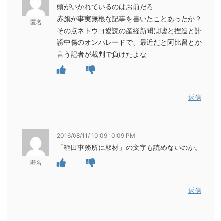
頭がいかれているのはお前だろ
赤旗が事実無根な記事を書いたことあったか？
匿名
その点ネトウヨ愛読の産経新聞は嘘と捏造と誹
謗中傷のオンパレードで、最近だと阿比留とか
言う記者が裁判で負けたよな
返信
2016/08/11/ 10:09 10:09 PM
「稲田事務所に取材」の文字も読めないのか。
匿名
返信