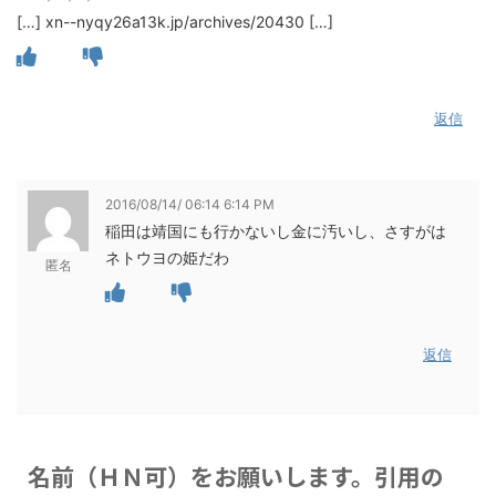
[…] xn--nyqy26a13k.jp/archives/20430 […]
返信
2016/08/14/ 06:14 6:14 PM
稲田は靖国にも行かないし金に汚いし、さすがは
ネトウヨの姫だわ
匿名
返信
名前（ＨＮ可）をお願いします。引用の