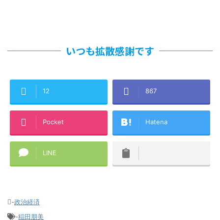
いつも拡散感謝です
12
867
Pocket
Hatena
LINE
-
政治経済
-
稲田朋美