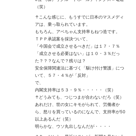
（笑）
↑こんな感じに、もうすでに日本のマスメディ
アは、乗っ取られています。
もちろん、アベちゃん支持率もねつ造です。
ＴＰＰ承認案を採決ついて、
「今国会で成立させるべきだ」は１７・７％
「成立させる必要はない」は１０・３％だっ
た？？？なんで？残りは？
安全保障関連法に基づく「駆け付け警護」につ
いて、５７・４％が「反対」
で、
内閣支持率は５３・９％・・・・・（笑）
↑どうみても、つじつまが合わないだろ（笑）
あれだけ、世の女にキモがられて、労働者か
ら、怒りを買っているのになんで、支持率が50
以上あるんだ（笑）
明らかな、ウソ丸出しなんだが・・・・