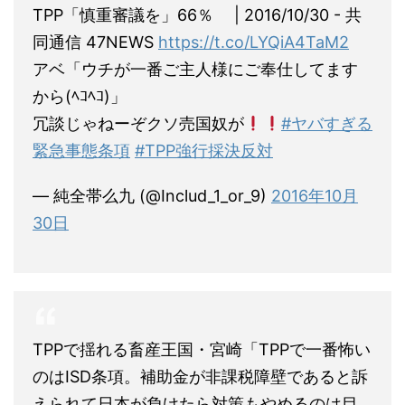
TPP「慎重審議を」66％ | 2016/10/30 - 共
同通信 47NEWS
https://t.co/LYQiA4TaM2
アベ「ウチが一番ご主人様にご奉仕してます
から(ﾍｺﾍｺ)」
冗談じゃねーぞクソ売国奴が
#ヤバすぎる
緊急事態条項
#TPP強行採決反対
— 純全帯么九 (@Includ_1_or_9)
2016年10月
30日
TPPで揺れる畜産王国・宮崎「TPPで一番怖い
のはISD条項。補助金が非課税障壁であると訴
えられて日本が負けたら対策もやめるのは目