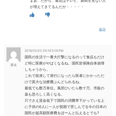
まあ、だから、最近はテレビ、新聞を見ない人
が増えてきてるんだが・・・・・
返信
2016/10/31/ 05:19 5:19 PM
国民の生活で一番大打撃になるのって食品もだけ
ど特に医療がやばくなるね。国民皆保険自体崩壊
匿名
しちゃうから。
これで批准して発行になったら医者にかかっただ
けで莫大な治療費ぶんどられるね。
最低でも数万単位。風邪ひいたら数十万。市販の
薬も恐ろしく高くなる。
只でさえ賃金低下で国民の消費率下がっている上
に子供の6人に一人が貧困で苦しんでる今の日本の
国民が超高額医療費をぽーんと払えるとでも?